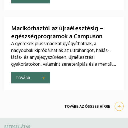
jelent meg tanulmány a világ egyik legrangosabb
tudományos folyóiratában. A nemzetközi
együttműködésben készült publikáció egyik
szerzője a Debreceni Egyetem egyetemi tanára.
Macikórháztól az újraélesztésig –
egészségprogramok a Campuson
A gyerekek plüssmacikat gyógyíthatnak, a
nagyobbak kipróbálhatják az ultrahangot, hallás-,
látás- és anyajegyszűrésen, újraélesztési
gyakorlatokon, valamint zeneterápiás és a mentális
egészséget támogató prevenciós foglalkozásokon
is részt vehetnek a július 22-én kezdődő Campus
TOVÁBB
Fesztiválon. A Debreceni Egyetem Klinikai
Központja és az Általános Orvostudományi Kar
sokszínű programokat kínál a fesztiválozóknak az
Egyetem téren felállított faházaknál, illetve a
TOVÁBB AZ ÖSSZES HÍRRE
Sportdiagnosztikai, Életmód- és Terápiás
Központban.
BETEGELLÁTÁS