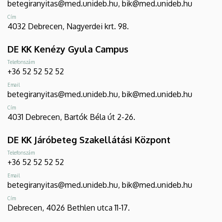
betegiranyitas@med.unideb.hu, bik@med.unideb.hu
Cím
4032 Debrecen, Nagyerdei krt. 98.
DE KK Kenézy Gyula Campus
Telefonszám
+36 52 52 52 52
Email
betegiranyitas@med.unideb.hu, bik@med.unideb.hu
Cím
4031 Debrecen, Bartók Béla út 2-26.
DE KK Járóbeteg Szakellátási Központ
Telefonszám
+36 52 52 52 52
Email
betegiranyitas@med.unideb.hu, bik@med.unideb.hu
Cím
Debrecen, 4026 Bethlen utca 11-17.