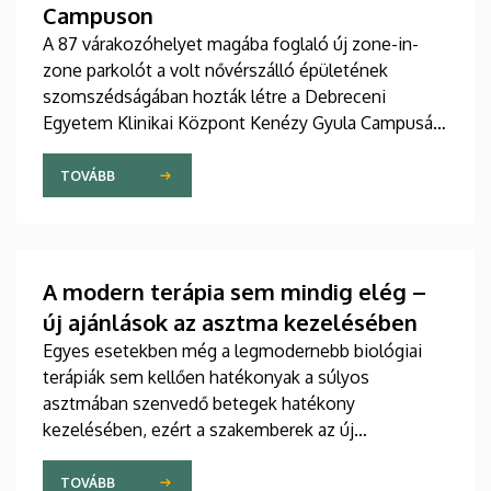
Campuson
A 87 várakozóhelyet magába foglaló új zone-in-
zone parkolót a volt nővérszálló épületének
szomszédságában hozták létre a Debreceni
Egyetem Klinikai Központ Kenézy Gyula Campusán.
Az új területet várhatóan augusztusban nyitják meg
a járművek előtt.
TOVÁBB
A modern terápia sem mindig elég –
új ajánlások az asztma kezelésében
Egyes esetekben még a legmodernebb biológiai
terápiák sem kellően hatékonyak a súlyos
asztmában szenvedő betegek hatékony
kezelésében, ezért a szakemberek az új
gyógyszerek kifejlesztésére irányuló kutatások
felgyorsítását sürgetik. A témában a közelmúltban
TOVÁBB