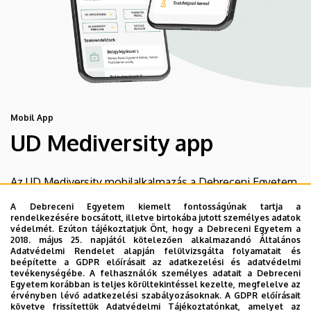
Mobil App
UD Mediversity app
Az UD Mediversity mobilalkalmazás a Debreceni Egyetem
előremutató fejlesztése, melynek célja, hogy a betegek
A Debreceni Egyetem kiemelt fontosságúnak tartja a
és a hozzátartozók egyszerűen, gyorsan
rendelkezésére bocsátott, illetve birtokába jutott személyes adatok
védelmét. Ezúton tájékoztatjuk Önt, hogy a Debreceni Egyetem a
eligazodhassanak a Klinikai Központ szolgáltatásai
2018. május 25. napjától kötelezően alkalmazandó Általános
között, mert az Ön egészsége a mi prioritásunk. A
Adatvédelmi Rendelet alapján felülvizsgálta folyamatait és
beépítette a GDPR előírásait az adatkezelési és adatvédelmi
Debreceni Egyetem egészségügyi ellátáskereső
tevékenységébe. A felhasználók személyes adatait a Debreceni
alkalmazása lehetővé teszi felhasználói számára az
Egyetem korábban is teljes körültekintéssel kezelte, megfelelve az
érvényben lévő adatkezelési szabályozásoknak. A GDPR előírásait
egyetem egészségügyi információihoz való naprakész
követve frissítettük Adatvédelmi Tájékoztatónkat, amelyet az