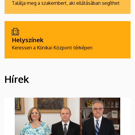
Találja meg a szakembert, aki ellátásában segíthet
Helyszínek
Keressen a Klinikai Központ térképen
Hírek
HÍREK