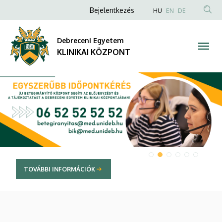
KLINIKAI
Anonim
NYELVVÁLAS
Bejelentkezés
HU
EN
DE
TAR
Felhasználói
KÖZPONT
KER
fiók
Debreceni Egyetem
menüje
KLINIKAI KÖZPONT
DIAVETÍTÉS
VÁBBI INFORMÁCIÓK
TO