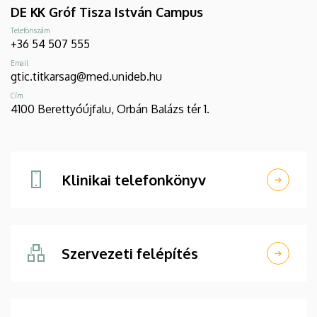
DE KK Gróf Tisza István Campus
Telefonszám
+36 54 507 555
Email
gtic.titkarsag@med.unideb.hu
Cím
4100 Berettyóújfalu, Orbán Balázs tér 1.
Klinikai telefonkönyv
Szervezeti felépítés