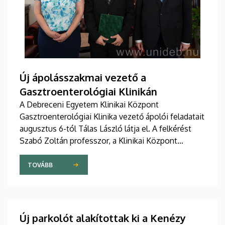
Új ápolásszakmai vezető a
Gasztroenterológiai Klinikán
A Debreceni Egyetem Klinikai Központ
Gasztroenterológiai Klinika vezető ápolói feladatait
augusztus 6-tól Tálas László látja el. A felkérést
Szabó Zoltán professzor, a Klinikai Központ
elnöke, valamint Szőllősi Anna ápolási és
szakdolgozói igazgató adta át pénteken
TOVÁBB
ünnepélyes keretek között az Elnöki Hivatalban.
Új parkolót alakítottak ki a Kenézy