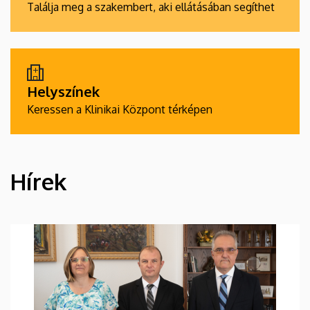
Találja meg a szakembert, aki ellátásában segíthet
Helyszínek
Keressen a Klinikai Központ térképen
Hírek
HÍREK