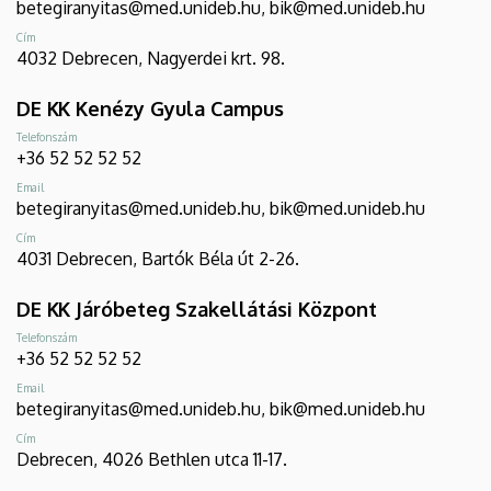
betegiranyitas@med.unideb.hu, bik@med.unideb.hu
Cím
4032 Debrecen, Nagyerdei krt. 98.
DE KK Kenézy Gyula Campus
Telefonszám
+36 52 52 52 52
Email
betegiranyitas@med.unideb.hu, bik@med.unideb.hu
Cím
4031 Debrecen, Bartók Béla út 2-26.
DE KK Járóbeteg Szakellátási Központ
Telefonszám
+36 52 52 52 52
Email
betegiranyitas@med.unideb.hu, bik@med.unideb.hu
Cím
Debrecen, 4026 Bethlen utca 11-17.