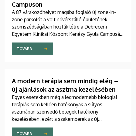
Campuson
A 87 várakozóhelyet magába foglaló új zone-in-
zone parkolót a volt nővérszálló épületének
szomszédságában hozták létre a Debreceni
Egyetem Klinikai Központ Kenézy Gyula Campusán.
Az új területet várhatóan augusztusban nyitják meg
a járművek előtt.
TOVÁBB
A modern terápia sem mindig elég –
új ajánlások az asztma kezelésében
Egyes esetekben még a legmodernebb biológiai
terápiák sem kellően hatékonyak a súlyos
asztmában szenvedő betegek hatékony
kezelésében, ezért a szakemberek az új
gyógyszerek kifejlesztésére irányuló kutatások
felgyorsítását sürgetik. A témában a közelmúltban
TOVÁBB