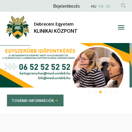
KLINIKAI
Anonim
NYELVVÁLAS
Bejelentkezés
HU
EN
DE
TAR
Felhasználói
KÖZPONT
KER
fiók
Debreceni Egyetem
menüje
KLINIKAI KÖZPONT
DIAVETÍTÉS
TOVÁBBI INFORMÁCIÓK