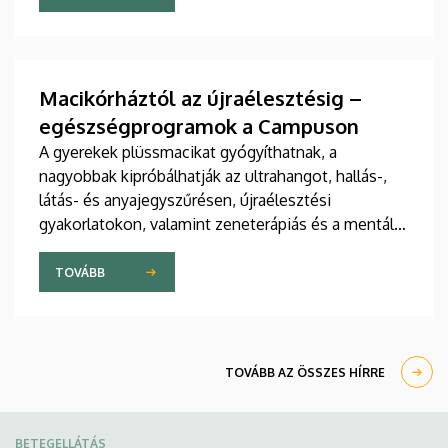
jelent meg tanulmány a világ egyik legrangosabb
tudományos folyóiratában. A nemzetközi
együttműködésben készült publikáció egyik
szerzője a Debreceni Egyetem egyetemi tanára.
Macikórháztól az újraélesztésig –
egészségprogramok a Campuson
A gyerekek plüssmacikat gyógyíthatnak, a
nagyobbak kipróbálhatják az ultrahangot, hallás-,
látás- és anyajegyszűrésen, újraélesztési
gyakorlatokon, valamint zeneterápiás és a mentális
egészséget támogató prevenciós foglalkozásokon
is részt vehetnek a július 22-én kezdődő Campus
TOVÁBB
Fesztiválon. A Debreceni Egyetem Klinikai
Központja és az Általános Orvostudományi Kar
sokszínű programokat kínál a fesztiválozóknak az
Egyetem téren felállított faházaknál, illetve a
TOVÁBB AZ ÖSSZES HÍRRE
Sportdiagnosztikai, Életmód- és Terápiás
Központban.
BETEGELLÁTÁS