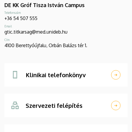
DE KK Gróf Tisza István Campus
Telefonszám
+36 54 507 555
Email
gtic.titkarsag@med.unideb.hu
Cím
4100 Berettyóújfalu, Orbán Balázs tér 1.
Klinikai telefonkönyv
Szervezeti felépítés