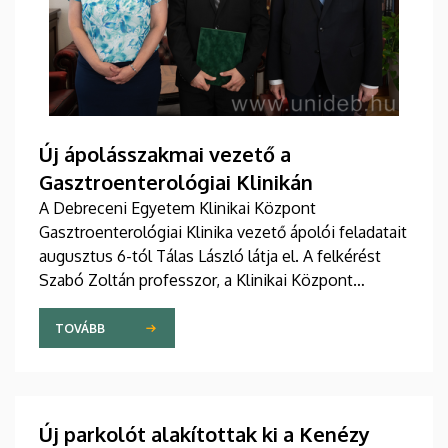
Új ápolásszakmai vezető a
Gasztroenterológiai Klinikán
A Debreceni Egyetem Klinikai Központ
Gasztroenterológiai Klinika vezető ápolói feladatait
augusztus 6-tól Tálas László látja el. A felkérést
Szabó Zoltán professzor, a Klinikai Központ
elnöke, valamint Szőllősi Anna ápolási és
szakdolgozói igazgató adta át pénteken
TOVÁBB
ünnepélyes keretek között az Elnöki Hivatalban.
Új parkolót alakítottak ki a Kenézy