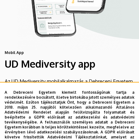
Mobil App
UD Mediversity app
Az UD Mediversity mobilalkalmazás a Debreceni Egyetem
előremutató fejlesztése, melynek célja, hogy a betegek
A Debreceni Egyetem kiemelt fontosságúnak tartja a
és a hozzátartozók egyszerűen, gyorsan
rendelkezésére bocsátott, illetve birtokába jutott személyes adatok
védelmét. Ezúton tájékoztatjuk Önt, hogy a Debreceni Egyetem a
eligazodhassanak a Klinikai Központ szolgáltatásai
2018. május 25. napjától kötelezően alkalmazandó Általános
között, mert az Ön egészsége a mi prioritásunk. A
Adatvédelmi Rendelet alapján felülvizsgálta folyamatait és
beépítette a GDPR előírásait az adatkezelési és adatvédelmi
Debreceni Egyetem egészségügyi ellátáskereső
tevékenységébe. A felhasználók személyes adatait a Debreceni
alkalmazása lehetővé teszi felhasználói számára az
Egyetem korábban is teljes körültekintéssel kezelte, megfelelve az
érvényben lévő adatkezelési szabályozásoknak. A GDPR előírásait
egyetem egészségügyi információihoz való naprakész
követve frissítettük Adatvédelmi Tájékoztatónkat, amelyet az