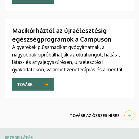
jelent meg tanulmány a világ egyik legrangosabb
tudományos folyóiratában. A nemzetközi
együttműködésben készült publikáció egyik
szerzője a Debreceni Egyetem egyetemi tanára.
Macikórháztól az újraélesztésig –
egészségprogramok a Campuson
A gyerekek plüssmacikat gyógyíthatnak, a
nagyobbak kipróbálhatják az ultrahangot, hallás-,
látás- és anyajegyszűrésen, újraélesztési
gyakorlatokon, valamint zeneterápiás és a mentális
egészséget támogató prevenciós foglalkozásokon
is részt vehetnek a július 22-én kezdődő Campus
TOVÁBB
Fesztiválon. A Debreceni Egyetem Klinikai
Központja és az Általános Orvostudományi Kar
sokszínű programokat kínál a fesztiválozóknak az
Egyetem téren felállított faházaknál, illetve a
TOVÁBB AZ ÖSSZES HÍRRE
Sportdiagnosztikai, Életmód- és Terápiás
Központban.
BETEGELLÁTÁS