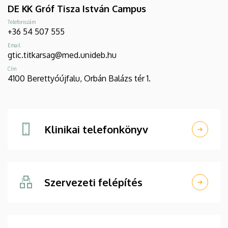
DE KK Gróf Tisza István Campus
Telefonszám
+36 54 507 555
Email
gtic.titkarsag@med.unideb.hu
Cím
4100 Berettyóújfalu, Orbán Balázs tér 1.
Klinikai telefonkönyv
Szervezeti felépítés