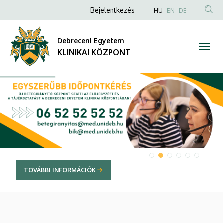
KLINIKAI
Anonim
NYELVVÁLAS
Bejelentkezés
HU
EN
DE
TAR
Felhasználói
KÖZPONT
KER
fiók
Debreceni Egyetem
menüje
KLINIKAI KÖZPONT
DIAVETÍTÉS
TOVÁBBI INFORMÁCIÓK