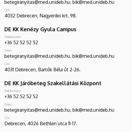
betegiranyitas@med.unideb.hu, bik@med.unideb.hu
Cím
4032 Debrecen, Nagyerdei krt. 98.
DE KK Kenézy Gyula Campus
Telefonszám
+36 52 52 52 52
Email
betegiranyitas@med.unideb.hu, bik@med.unideb.hu
Cím
4031 Debrecen, Bartók Béla út 2-26.
DE KK Járóbeteg Szakellátási Központ
Telefonszám
+36 52 52 52 52
Email
betegiranyitas@med.unideb.hu, bik@med.unideb.hu
Cím
Debrecen, 4026 Bethlen utca 11-17.