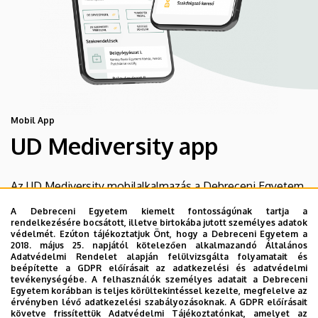
Mobil App
UD Mediversity app
Az UD Mediversity mobilalkalmazás a Debreceni Egyetem
előremutató fejlesztése, melynek célja, hogy a betegek
A Debreceni Egyetem kiemelt fontosságúnak tartja a
és a hozzátartozók egyszerűen, gyorsan
rendelkezésére bocsátott, illetve birtokába jutott személyes adatok
védelmét. Ezúton tájékoztatjuk Önt, hogy a Debreceni Egyetem a
eligazodhassanak a Klinikai Központ szolgáltatásai
2018. május 25. napjától kötelezően alkalmazandó Általános
között, mert az Ön egészsége a mi prioritásunk. A
Adatvédelmi Rendelet alapján felülvizsgálta folyamatait és
beépítette a GDPR előírásait az adatkezelési és adatvédelmi
Debreceni Egyetem egészségügyi ellátáskereső
tevékenységébe. A felhasználók személyes adatait a Debreceni
alkalmazása lehetővé teszi felhasználói számára az
Egyetem korábban is teljes körültekintéssel kezelte, megfelelve az
érvényben lévő adatkezelési szabályozásoknak. A GDPR előírásait
egyetem egészségügyi információihoz való naprakész
követve frissítettük Adatvédelmi Tájékoztatónkat, amelyet az