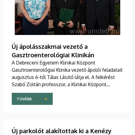
Új ápolásszakmai vezető a
Gasztroenterológiai Klinikán
A Debreceni Egyetem Klinikai Központ
Gasztroenterológiai Klinika vezető ápolói feladatait
augusztus 6-tól Tálas László látja el. A felkérést
Szabó Zoltán professzor, a Klinikai Központ
elnöke, valamint Szőllősi Anna ápolási és
szakdolgozói igazgató adta át pénteken
TOVÁBB
ünnepélyes keretek között az Elnöki Hivatalban.
Új parkolót alakítottak ki a Kenézy