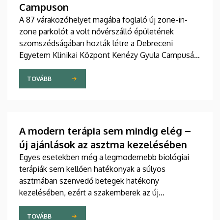
Campuson
A 87 várakozóhelyet magába foglaló új zone-in-
zone parkolót a volt nővérszálló épületének
szomszédságában hozták létre a Debreceni
Egyetem Klinikai Központ Kenézy Gyula Campusán.
Az új területet várhatóan augusztusban nyitják meg
a járművek előtt.
TOVÁBB
A modern terápia sem mindig elég –
új ajánlások az asztma kezelésében
Egyes esetekben még a legmodernebb biológiai
terápiák sem kellően hatékonyak a súlyos
asztmában szenvedő betegek hatékony
kezelésében, ezért a szakemberek az új
gyógyszerek kifejlesztésére irányuló kutatások
felgyorsítását sürgetik. A témában a közelmúltban
TOVÁBB