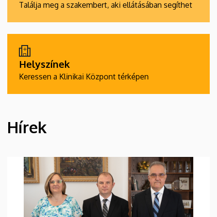
Találja meg a szakembert, aki ellátásában segíthet
Helyszínek
Keressen a Klinikai Központ térképen
Hírek
HÍREK