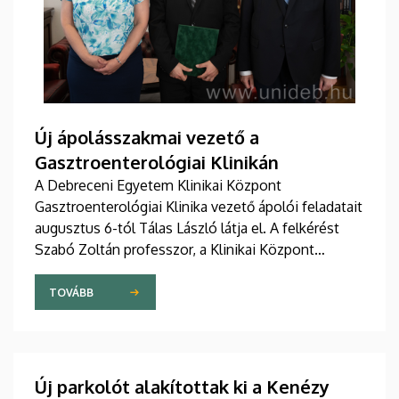
Új ápolásszakmai vezető a
Gasztroenterológiai Klinikán
A Debreceni Egyetem Klinikai Központ
Gasztroenterológiai Klinika vezető ápolói feladatait
augusztus 6-tól Tálas László látja el. A felkérést
Szabó Zoltán professzor, a Klinikai Központ
elnöke, valamint Szőllősi Anna ápolási és
szakdolgozói igazgató adta át pénteken
TOVÁBB
ünnepélyes keretek között az Elnöki Hivatalban.
Új parkolót alakítottak ki a Kenézy