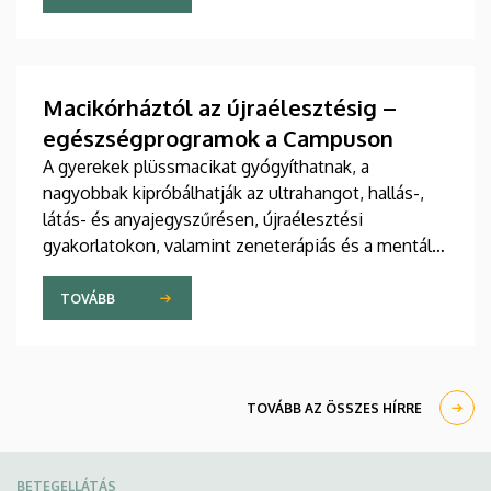
jelent meg tanulmány a világ egyik legrangosabb
tudományos folyóiratában. A nemzetközi
együttműködésben készült publikáció egyik
szerzője a Debreceni Egyetem egyetemi tanára.
Macikórháztól az újraélesztésig –
egészségprogramok a Campuson
A gyerekek plüssmacikat gyógyíthatnak, a
nagyobbak kipróbálhatják az ultrahangot, hallás-,
látás- és anyajegyszűrésen, újraélesztési
gyakorlatokon, valamint zeneterápiás és a mentális
egészséget támogató prevenciós foglalkozásokon
is részt vehetnek a július 22-én kezdődő Campus
TOVÁBB
Fesztiválon. A Debreceni Egyetem Klinikai
Központja és az Általános Orvostudományi Kar
sokszínű programokat kínál a fesztiválozóknak az
Egyetem téren felállított faházaknál, illetve a
TOVÁBB AZ ÖSSZES HÍRRE
Sportdiagnosztikai, Életmód- és Terápiás
Központban.
BETEGELLÁTÁS