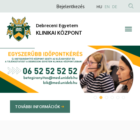
KLINIKAI
Anonim
NYELVVÁLAS
Bejelentkezés
HU
EN
DE
TAR
Felhasználói
KÖZPONT
KER
fiók
Debreceni Egyetem
menüje
KLINIKAI KÖZPONT
DIAVETÍTÉS
I INFORMÁCIÓK
TOVÁBB