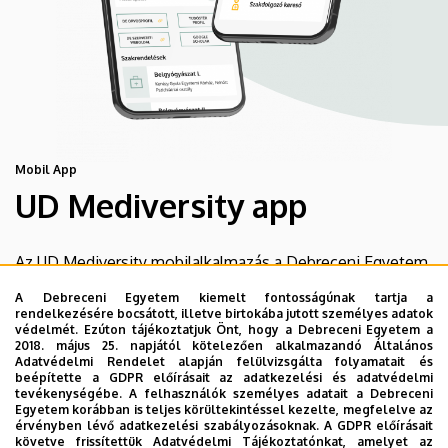
Mobil App
UD Mediversity app
Az UD Mediversity mobilalkalmazás a Debreceni Egyetem
előremutató fejlesztése, melynek célja, hogy a betegek
A Debreceni Egyetem kiemelt fontosságúnak tartja a
és a hozzátartozók egyszerűen, gyorsan
rendelkezésére bocsátott, illetve birtokába jutott személyes adatok
védelmét. Ezúton tájékoztatjuk Önt, hogy a Debreceni Egyetem a
eligazodhassanak a Klinikai Központ szolgáltatásai
2018. május 25. napjától kötelezően alkalmazandó Általános
között, mert az Ön egészsége a mi prioritásunk. A
Adatvédelmi Rendelet alapján felülvizsgálta folyamatait és
beépítette a GDPR előírásait az adatkezelési és adatvédelmi
Debreceni Egyetem egészségügyi ellátáskereső
tevékenységébe. A felhasználók személyes adatait a Debreceni
alkalmazása lehetővé teszi felhasználói számára az
Egyetem korábban is teljes körültekintéssel kezelte, megfelelve az
érvényben lévő adatkezelési szabályozásoknak. A GDPR előírásait
egyetem egészségügyi információihoz való naprakész
követve frissítettük Adatvédelmi Tájékoztatónkat, amelyet az