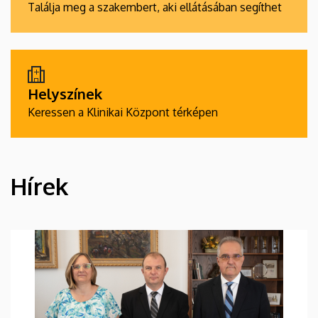
Találja meg a szakembert, aki ellátásában segíthet
Helyszínek
Keressen a Klinikai Központ térképen
Hírek
HÍREK