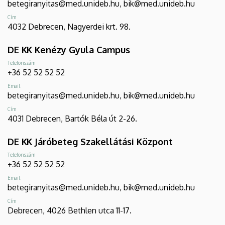
betegiranyitas@med.unideb.hu, bik@med.unideb.hu
Cím
4032 Debrecen, Nagyerdei krt. 98.
DE KK Kenézy Gyula Campus
Telefonszám
+36 52 52 52 52
Email
betegiranyitas@med.unideb.hu, bik@med.unideb.hu
Cím
4031 Debrecen, Bartók Béla út 2-26.
DE KK Járóbeteg Szakellátási Központ
Telefonszám
+36 52 52 52 52
Email
betegiranyitas@med.unideb.hu, bik@med.unideb.hu
Cím
Debrecen, 4026 Bethlen utca 11-17.