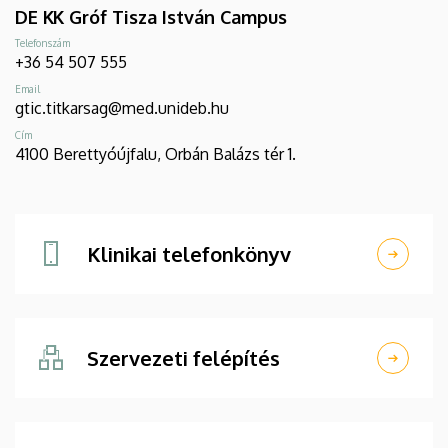
DE KK Gróf Tisza István Campus
Telefonszám
+36 54 507 555
Email
gtic.titkarsag@med.unideb.hu
Cím
4100 Berettyóújfalu, Orbán Balázs tér 1.
Klinikai telefonkönyv
Szervezeti felépítés