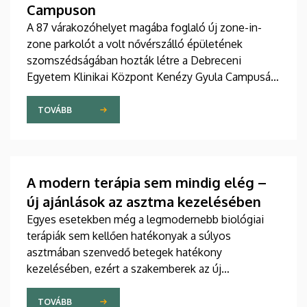
Campuson
A 87 várakozóhelyet magába foglaló új zone-in-
zone parkolót a volt nővérszálló épületének
szomszédságában hozták létre a Debreceni
Egyetem Klinikai Központ Kenézy Gyula Campusán.
Az új területet várhatóan augusztusban nyitják meg
a járművek előtt.
TOVÁBB
A modern terápia sem mindig elég –
új ajánlások az asztma kezelésében
Egyes esetekben még a legmodernebb biológiai
terápiák sem kellően hatékonyak a súlyos
asztmában szenvedő betegek hatékony
kezelésében, ezért a szakemberek az új
gyógyszerek kifejlesztésére irányuló kutatások
felgyorsítását sürgetik. A témában a közelmúltban
TOVÁBB