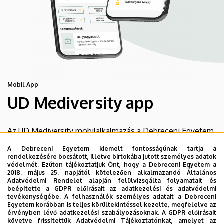
Mobil App
UD Mediversity app
Az UD Mediversity mobilalkalmazás a Debreceni Egyetem
előremutató fejlesztése, melynek célja, hogy a betegek
A Debreceni Egyetem kiemelt fontosságúnak tartja a
és a hozzátartozók egyszerűen, gyorsan
rendelkezésére bocsátott, illetve birtokába jutott személyes adatok
védelmét. Ezúton tájékoztatjuk Önt, hogy a Debreceni Egyetem a
eligazodhassanak a Klinikai Központ szolgáltatásai
2018. május 25. napjától kötelezően alkalmazandó Általános
között, mert az Ön egészsége a mi prioritásunk. A
Adatvédelmi Rendelet alapján felülvizsgálta folyamatait és
beépítette a GDPR előírásait az adatkezelési és adatvédelmi
Debreceni Egyetem egészségügyi ellátáskereső
tevékenységébe. A felhasználók személyes adatait a Debreceni
alkalmazása lehetővé teszi felhasználói számára az
Egyetem korábban is teljes körültekintéssel kezelte, megfelelve az
érvényben lévő adatkezelési szabályozásoknak. A GDPR előírásait
egyetem egészségügyi információihoz való naprakész
követve frissítettük Adatvédelmi Tájékoztatónkat, amelyet az