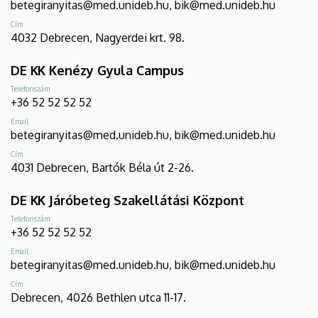
betegiranyitas@med.unideb.hu, bik@med.unideb.hu
Cím
4032 Debrecen, Nagyerdei krt. 98.
DE KK Kenézy Gyula Campus
Telefonszám
+36 52 52 52 52
Email
betegiranyitas@med.unideb.hu, bik@med.unideb.hu
Cím
4031 Debrecen, Bartók Béla út 2-26.
DE KK Járóbeteg Szakellátási Központ
Telefonszám
+36 52 52 52 52
Email
betegiranyitas@med.unideb.hu, bik@med.unideb.hu
Cím
Debrecen, 4026 Bethlen utca 11-17.