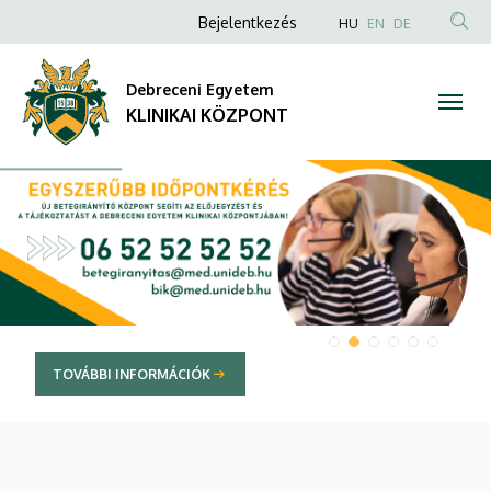
KLINIKAI
Anonim
NYELVVÁLAS
Bejelentkezés
HU
EN
DE
TAR
Felhasználói
KÖZPONT
KER
fiók
Debreceni Egyetem
menüje
KLINIKAI KÖZPONT
DIAVETÍTÉS
TOVÁBBI INFORMÁCIÓK