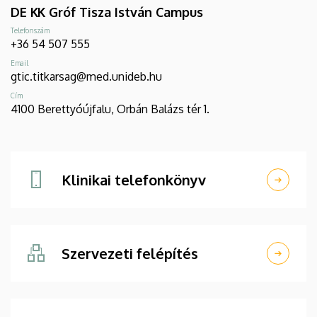
DE KK Gróf Tisza István Campus
Telefonszám
+36 54 507 555
Email
gtic.titkarsag@med.unideb.hu
Cím
4100 Berettyóújfalu, Orbán Balázs tér 1.
Klinikai telefonkönyv
Szervezeti felépítés