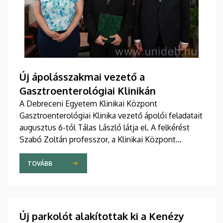
Új ápolásszakmai vezető a
Gasztroenterológiai Klinikán
A Debreceni Egyetem Klinikai Központ
Gasztroenterológiai Klinika vezető ápolói feladatait
augusztus 6-tól Tálas László látja el. A felkérést
Szabó Zoltán professzor, a Klinikai Központ
elnöke, valamint Szőllősi Anna ápolási és
szakdolgozói igazgató adta át pénteken
TOVÁBB
ünnepélyes keretek között az Elnöki Hivatalban.
Új parkolót alakítottak ki a Kenézy