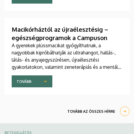
jelent meg tanulmány a világ egyik legrangosabb
tudományos folyóiratában. A nemzetközi
együttműködésben készült publikáció egyik
szerzője a Debreceni Egyetem egyetemi tanára.
Macikórháztól az újraélesztésig –
egészségprogramok a Campuson
A gyerekek plüssmacikat gyógyíthatnak, a
nagyobbak kipróbálhatják az ultrahangot, hallás-,
látás- és anyajegyszűrésen, újraélesztési
gyakorlatokon, valamint zeneterápiás és a mentális
egészséget támogató prevenciós foglalkozásokon
is részt vehetnek a július 22-én kezdődő Campus
TOVÁBB
Fesztiválon. A Debreceni Egyetem Klinikai
Központja és az Általános Orvostudományi Kar
sokszínű programokat kínál a fesztiválozóknak az
Egyetem téren felállított faházaknál, illetve a
TOVÁBB AZ ÖSSZES HÍRRE
Sportdiagnosztikai, Életmód- és Terápiás
Központban.
BETEGELLÁTÁS