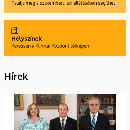
Találja meg a szakembert, aki ellátásában segíthet
Helyszínek
Keressen a Klinikai Központ térképen
Hírek
HÍREK