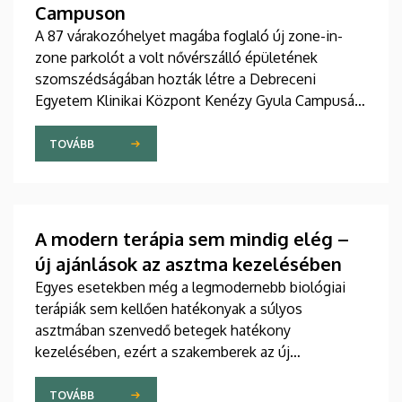
Campuson
A 87 várakozóhelyet magába foglaló új zone-in-
zone parkolót a volt nővérszálló épületének
szomszédságában hozták létre a Debreceni
Egyetem Klinikai Központ Kenézy Gyula Campusán.
Az új területet várhatóan augusztusban nyitják meg
a járművek előtt.
TOVÁBB
A modern terápia sem mindig elég –
új ajánlások az asztma kezelésében
Egyes esetekben még a legmodernebb biológiai
terápiák sem kellően hatékonyak a súlyos
asztmában szenvedő betegek hatékony
kezelésében, ezért a szakemberek az új
gyógyszerek kifejlesztésére irányuló kutatások
felgyorsítását sürgetik. A témában a közelmúltban
TOVÁBB