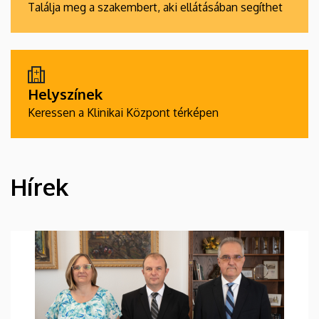
Találja meg a szakembert, aki ellátásában segíthet
Helyszínek
Keressen a Klinikai Központ térképen
Hírek
HÍREK