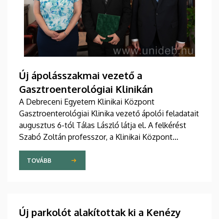
Új ápolásszakmai vezető a
Gasztroenterológiai Klinikán
A Debreceni Egyetem Klinikai Központ
Gasztroenterológiai Klinika vezető ápolói feladatait
augusztus 6-tól Tálas László látja el. A felkérést
Szabó Zoltán professzor, a Klinikai Központ
elnöke, valamint Szőllősi Anna ápolási és
szakdolgozói igazgató adta át pénteken
TOVÁBB
ünnepélyes keretek között az Elnöki Hivatalban.
Új parkolót alakítottak ki a Kenézy