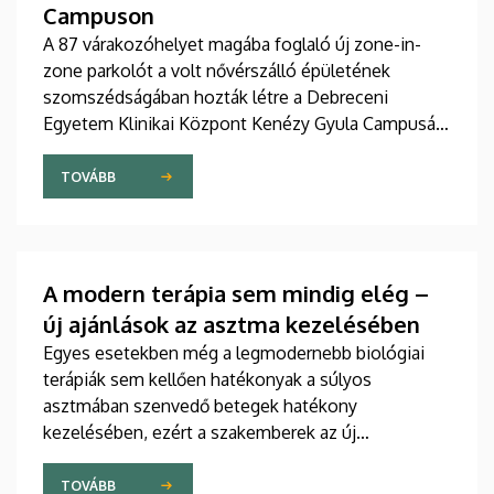
Campuson
A 87 várakozóhelyet magába foglaló új zone-in-
zone parkolót a volt nővérszálló épületének
szomszédságában hozták létre a Debreceni
Egyetem Klinikai Központ Kenézy Gyula Campusán.
Az új területet várhatóan augusztusban nyitják meg
a járművek előtt.
TOVÁBB
A modern terápia sem mindig elég –
új ajánlások az asztma kezelésében
Egyes esetekben még a legmodernebb biológiai
terápiák sem kellően hatékonyak a súlyos
asztmában szenvedő betegek hatékony
kezelésében, ezért a szakemberek az új
gyógyszerek kifejlesztésére irányuló kutatások
felgyorsítását sürgetik. A témában a közelmúltban
TOVÁBB