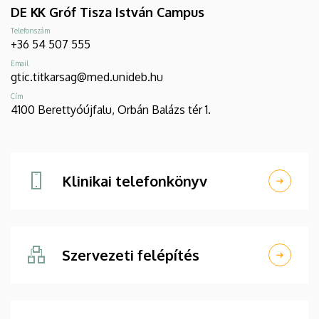
DE KK Gróf Tisza István Campus
Telefonszám
+36 54 507 555
Email
gtic.titkarsag@med.unideb.hu
Cím
4100 Berettyóújfalu, Orbán Balázs tér 1.
Klinikai telefonkönyv
Szervezeti felépítés