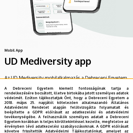
Mobil App
UD Mediversity app
Az UD Mediversity mobilalkalmazás a Debreceni Egyetem
előremutató fejlesztése, melynek célja, hogy a betegek
A Debreceni Egyetem kiemelt fontosságúnak tartja a
és a hozzátartozók egyszerűen, gyorsan
rendelkezésére bocsátott, illetve birtokába jutott személyes adatok
védelmét. Ezúton tájékoztatjuk Önt, hogy a Debreceni Egyetem a
eligazodhassanak a Klinikai Központ szolgáltatásai
2018. május 25. napjától kötelezően alkalmazandó Általános
között, mert az Ön egészsége a mi prioritásunk. A
Adatvédelmi Rendelet alapján felülvizsgálta folyamatait és
beépítette a GDPR előírásait az adatkezelési és adatvédelmi
Debreceni Egyetem egészségügyi ellátáskereső
tevékenységébe. A felhasználók személyes adatait a Debreceni
alkalmazása lehetővé teszi felhasználói számára az
Egyetem korábban is teljes körültekintéssel kezelte, megfelelve az
érvényben lévő adatkezelési szabályozásoknak. A GDPR előírásait
egyetem egészségügyi információihoz való naprakész
követve frissítettük Adatvédelmi Tájékoztatónkat, amelyet az