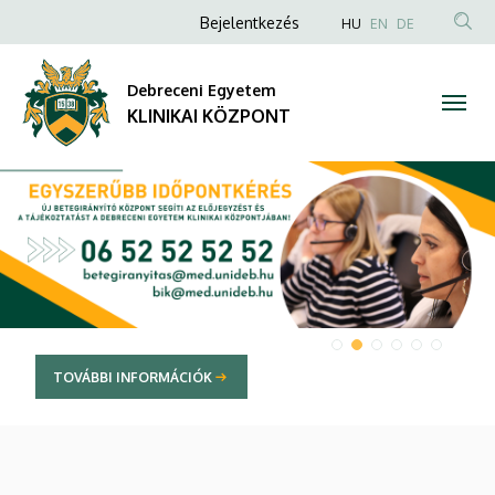
KLINIKAI
Anonim
NYELVVÁLAS
Bejelentkezés
HU
EN
DE
TAR
Felhasználói
KÖZPONT
KER
fiók
Debreceni Egyetem
menüje
KLINIKAI KÖZPONT
DIAVETÍTÉS
TOVÁBBI INFORMÁCIÓK