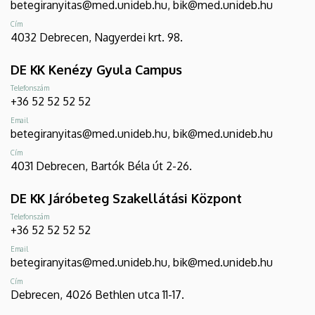
betegiranyitas@med.unideb.hu, bik@med.unideb.hu
Cím
4032 Debrecen, Nagyerdei krt. 98.
DE KK Kenézy Gyula Campus
Telefonszám
+36 52 52 52 52
Email
betegiranyitas@med.unideb.hu, bik@med.unideb.hu
Cím
4031 Debrecen, Bartók Béla út 2-26.
DE KK Járóbeteg Szakellátási Központ
Telefonszám
+36 52 52 52 52
Email
betegiranyitas@med.unideb.hu, bik@med.unideb.hu
Cím
Debrecen, 4026 Bethlen utca 11-17.