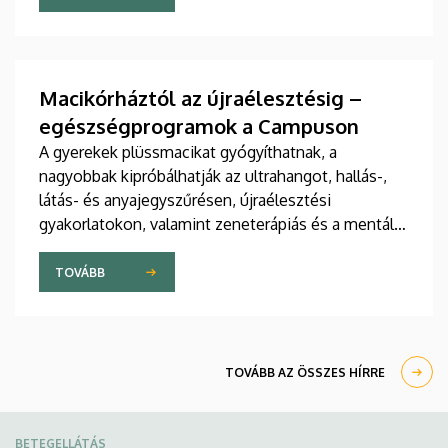
jelent meg tanulmány a világ egyik legrangosabb
tudományos folyóiratában. A nemzetközi
együttműködésben készült publikáció egyik
szerzője a Debreceni Egyetem egyetemi tanára.
Macikórháztól az újraélesztésig –
egészségprogramok a Campuson
A gyerekek plüssmacikat gyógyíthatnak, a
nagyobbak kipróbálhatják az ultrahangot, hallás-,
látás- és anyajegyszűrésen, újraélesztési
gyakorlatokon, valamint zeneterápiás és a mentális
egészséget támogató prevenciós foglalkozásokon
is részt vehetnek a július 22-én kezdődő Campus
TOVÁBB
Fesztiválon. A Debreceni Egyetem Klinikai
Központja és az Általános Orvostudományi Kar
sokszínű programokat kínál a fesztiválozóknak az
Egyetem téren felállított faházaknál, illetve a
TOVÁBB AZ ÖSSZES HÍRRE
Sportdiagnosztikai, Életmód- és Terápiás
Központban.
BETEGELLÁTÁS