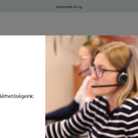
Felső
Szervezetek A-Z-ig
navigáció
ELŐJEGYZÉS, IDŐPONT
elérhetőségeink: