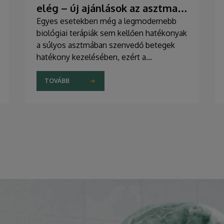
elég – új ajánlások az asztma
kezelésében
Egyes esetekben még a legmodernebb
biológiai terápiák sem kellően hatékonyak
a súlyos asztmában szenvedő betegek
hatékony kezelésében, ezért a
szakemberek az új gyógyszerek
kifejlesztésére irányuló kutatások
TOVÁBB
felgyorsítását sürgetik. A témában a
közelmúltban jelent meg tanulmány a
világ egyik legrangosabb tudományos
folyóiratában. A nemzetközi
együttműködésben készült publikáció
egyik szerzője a Debreceni Egyetem
egyetemi tanára.