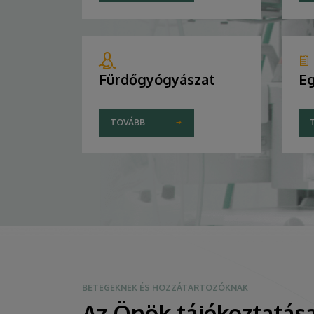
Fürdőgyógyászat
Eg
TOVÁBB
BETEGEKNEK ÉS HOZZÁTARTOZÓKNAK
Az Önök tájékoztatása