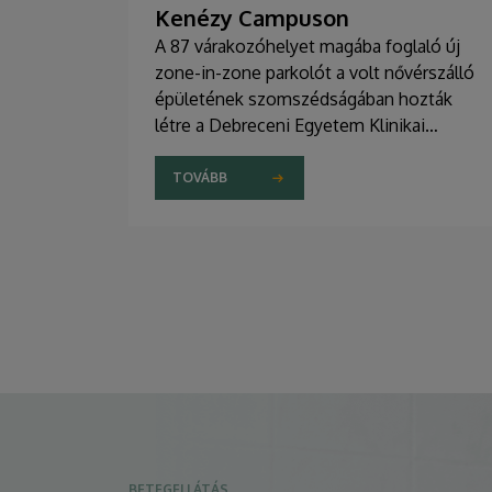
Kenézy Campuson
A 87 várakozóhelyet magába foglaló új
zone-in-zone parkolót a volt nővérszálló
épületének szomszédságában hozták
létre a Debreceni Egyetem Klinikai
Központ Kenézy Gyula Campusán. Az új
területet várhatóan augusztusban nyitják
TOVÁBB
meg a járművek előtt.
BETEGELLÁTÁS