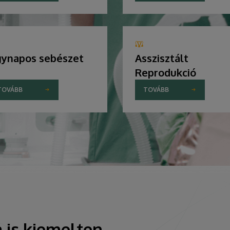
ynapos sebészet
Asszisztált
Reprodukció
TOVÁBB
TOVÁBB
 is kiemelten