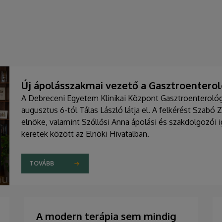
Új ápolásszakmai vezető a Gasztroenteroló
A Debreceni Egyetem Klinikai Központ Gasztroenterológia
augusztus 6-tól Tálas László látja el. A felkérést Szabó 
elnöke, valamint Szőllősi Anna ápolási és szakdolgozói
keretek között az Elnöki Hivatalban.
TOVÁBB
A modern terápia sem mindig