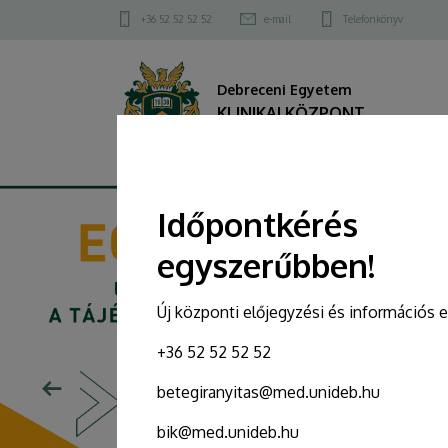
KLINIKAI
Felső
+36 52 52 52 52
e-mail
Telefonkönyv
kapcsolat
KÖZPONT
menü
Debreceni Egyetem
KLINIKAI KÖZPONT
DIAVETÍTÉS
Időpontkérés
egyszerűbben!
Új központi előjegyzési és információs 
+36 52 52 52 52
betegiranyitas@med.unideb.hu
bik@med.unideb.hu