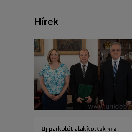
Hírek
HÍREK
Új parkolót alakítottak ki a