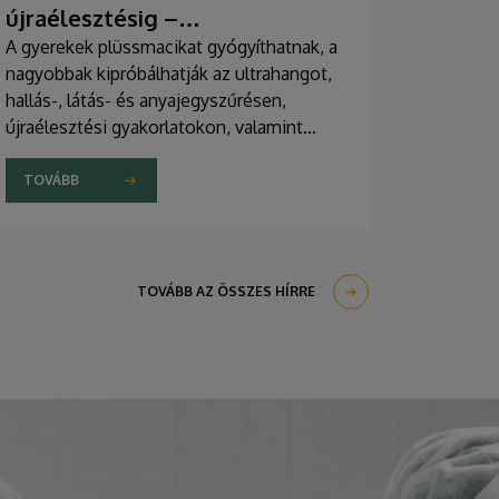
újraélesztésig –
egészségprogramok a
A gyerekek plüssmacikat gyógyíthatnak, a
nagyobbak kipróbálhatják az ultrahangot,
Campuson
hallás-, látás- és anyajegyszűrésen,
újraélesztési gyakorlatokon, valamint
zeneterápiás és a mentális egészséget
támogató prevenciós foglalkozásokon is
TOVÁBB
részt vehetnek a július 22-én kezdődő
Campus Fesztiválon. A Debreceni
Egyetem Klinikai Központja és az
Általános Orvostudományi Kar sokszínű
TOVÁBB AZ ÖSSZES HÍRRE
programokat kínál a fesztiválozóknak az
Egyetem téren felállított faházaknál,
illetve a Sportdiagnosztikai, Életmód- és
Terápiás Központban.