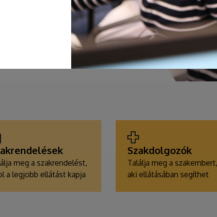
akrendelések
Szakdolgozók
álja meg a szakrendelést,
Találja meg a szakembert
l a legjobb ellátást kapja
aki ellátásában segíthet