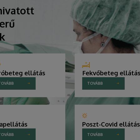
ivatott
erű
ik
róbeteg ellátás
Fekvőbeteg ellátá
TOVÁBB
TOVÁBB
apellátás
Poszt-Covid ellátás
TOVÁBB
TOVÁBB