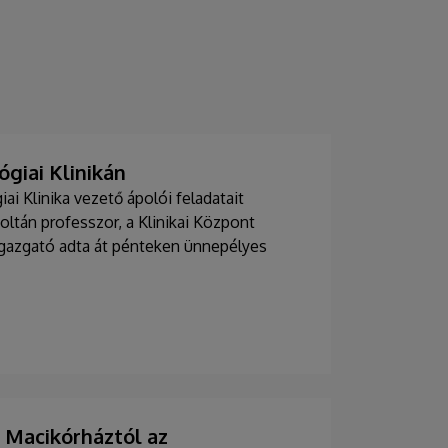
giai Klinikán
i Klinika vezető ápolói feladatait
Zoltán professzor, a Klinikai Központ
 igazgató adta át pénteken ünnepélyes
Macikórháztól az