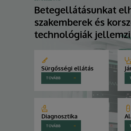
Betegellátásunkat elh
szakemberek és korsz
technológiák jellemz
Sürgősségi ellátás
Já
TOVÁBB
Diagnosztika
Al
TOVÁBB