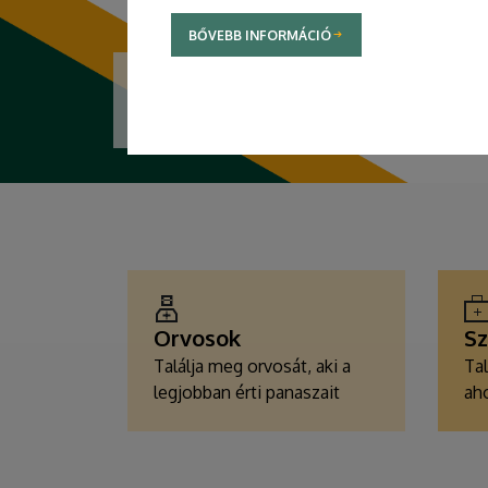
BŐVEBB INFORMÁCIÓ
TOVÁBBI INFORMÁCIÓK
EGÉSZSÉGÜGYI
SZOLGÁLTATÁSKERESŐK
Orvosok
Sz
Találja meg orvosát, aki a
Tal
legjobban érti panaszait
aho