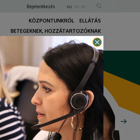
Anonim
NYELVVÁLASZTÓ
Bejelentkezés
HU
EN
DE
TARTALOM
Felhasználói
KÖZPONTUNKRÓL
ELLÁTÁS
KERESÉSE
fiók
BETEGEKNEK, HOZZÁTARTOZÓKNAK
menüje
Fő
KÉRÉS
ÉLŐ WEBKAMERA
REELS-VIDEÓK
navigáció