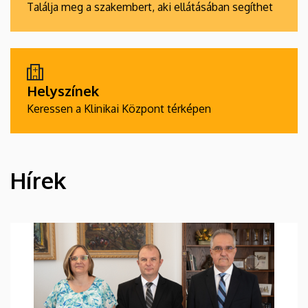
Találja meg a szakembert, aki ellátásában segíthet
Helyszínek
Keressen a Klinikai Központ térképen
Hírek
HÍREK