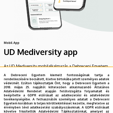
Mobil App
UD Mediversity app
Az UD Mediversity mobilalkalmazás a Debreceni Egyetem
előremutató fejlesztése, melynek célja, hogy a betegek
A Debreceni Egyetem kiemelt fontosságúnak tartja a
és a hozzátartozók egyszerűen, gyorsan
rendelkezésére bocsátott, illetve birtokába jutott személyes adatok
védelmét. Ezúton tájékoztatjuk Önt, hogy a Debreceni Egyetem a
eligazodhassanak a Klinikai Központ szolgáltatásai
2018. május 25. napjától kötelezően alkalmazandó Általános
között, mert az Ön egészsége a mi prioritásunk. A
Adatvédelmi Rendelet alapján felülvizsgálta folyamatait és
beépítette a GDPR előírásait az adatkezelési és adatvédelmi
Debreceni Egyetem egészségügyi ellátáskereső
tevékenységébe. A felhasználók személyes adatait a Debreceni
alkalmazása lehetővé teszi felhasználói számára az
Egyetem korábban is teljes körültekintéssel kezelte, megfelelve az
érvényben lévő adatkezelési szabályozásoknak. A GDPR előírásait
egyetem egészségügyi információihoz való naprakész
követve frissítettük Adatvédelmi Tájékoztatónkat, amelyet az