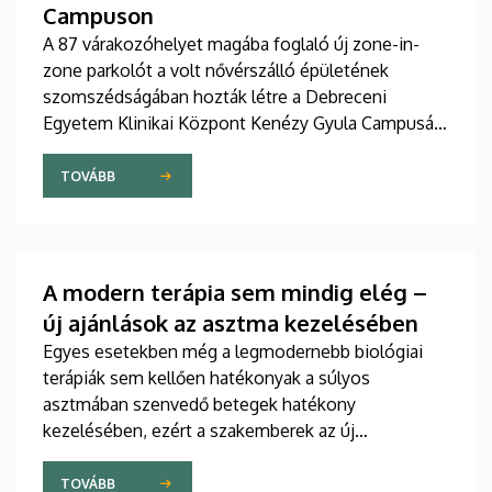
Campuson
A 87 várakozóhelyet magába foglaló új zone-in-
zone parkolót a volt nővérszálló épületének
szomszédságában hozták létre a Debreceni
Egyetem Klinikai Központ Kenézy Gyula Campusán.
Az új területet várhatóan augusztusban nyitják meg
a járművek előtt.
TOVÁBB
A modern terápia sem mindig elég –
új ajánlások az asztma kezelésében
Egyes esetekben még a legmodernebb biológiai
terápiák sem kellően hatékonyak a súlyos
asztmában szenvedő betegek hatékony
kezelésében, ezért a szakemberek az új
gyógyszerek kifejlesztésére irányuló kutatások
felgyorsítását sürgetik. A témában a közelmúltban
TOVÁBB