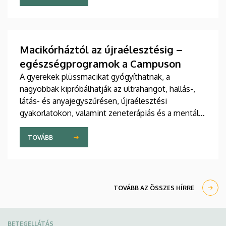
jelent meg tanulmány a világ egyik legrangosabb
tudományos folyóiratában. A nemzetközi
együttműködésben készült publikáció egyik
szerzője a Debreceni Egyetem egyetemi tanára.
Macikórháztól az újraélesztésig –
egészségprogramok a Campuson
A gyerekek plüssmacikat gyógyíthatnak, a
nagyobbak kipróbálhatják az ultrahangot, hallás-,
látás- és anyajegyszűrésen, újraélesztési
gyakorlatokon, valamint zeneterápiás és a mentális
egészséget támogató prevenciós foglalkozásokon
is részt vehetnek a július 22-én kezdődő Campus
TOVÁBB
Fesztiválon. A Debreceni Egyetem Klinikai
Központja és az Általános Orvostudományi Kar
sokszínű programokat kínál a fesztiválozóknak az
Egyetem téren felállított faházaknál, illetve a
TOVÁBB AZ ÖSSZES HÍRRE
Sportdiagnosztikai, Életmód- és Terápiás
Központban.
BETEGELLÁTÁS