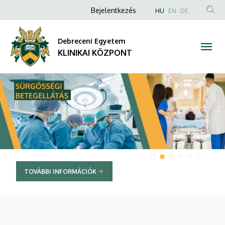
KLINIKAI
Anonim
NYELVVÁLAS
Bejelentkezés
HU
EN
DE
TAR
Felhasználói
KÖZPONT
KER
fiók
Debreceni Egyetem
menüje
KLINIKAI KÖZPONT
DIAVETÍTÉS
TOVÁBBI INFORMÁCIÓK