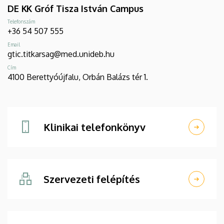
DE KK Gróf Tisza István Campus
Telefonszám
+36 54 507 555
Email
gtic.titkarsag@med.unideb.hu
Cím
4100 Berettyóújfalu, Orbán Balázs tér 1.
Klinikai telefonkönyv
Szervezeti felépítés