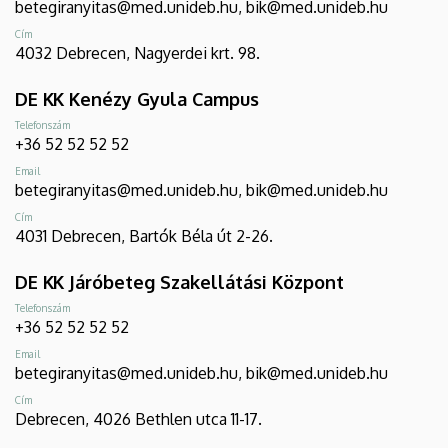
betegiranyitas@med.unideb.hu, bik@med.unideb.hu
Cím
4032 Debrecen, Nagyerdei krt. 98.
DE KK Kenézy Gyula Campus
Telefonszám
+36 52 52 52 52
Email
betegiranyitas@med.unideb.hu, bik@med.unideb.hu
Cím
4031 Debrecen, Bartók Béla út 2-26.
DE KK Járóbeteg Szakellátási Központ
Telefonszám
+36 52 52 52 52
Email
betegiranyitas@med.unideb.hu, bik@med.unideb.hu
Cím
Debrecen, 4026 Bethlen utca 11-17.