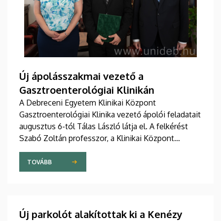
Új ápolásszakmai vezető a
Gasztroenterológiai Klinikán
A Debreceni Egyetem Klinikai Központ
Gasztroenterológiai Klinika vezető ápolói feladatait
augusztus 6-tól Tálas László látja el. A felkérést
Szabó Zoltán professzor, a Klinikai Központ
elnöke, valamint Szőllősi Anna ápolási és
szakdolgozói igazgató adta át pénteken
TOVÁBB
ünnepélyes keretek között az Elnöki Hivatalban.
Új parkolót alakítottak ki a Kenézy