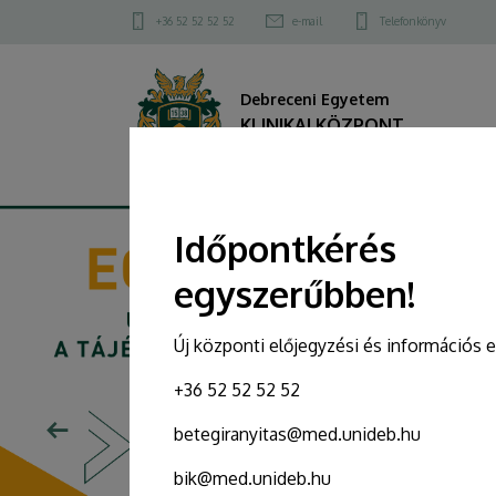
KLINIKAI
Felső
+36 52 52 52 52
e-mail
Telefonkönyv
kapcsolat
KÖZPONT
menü
Debreceni Egyetem
KLINIKAI KÖZPONT
DIAVETÍTÉS
Időpontkérés
egyszerűbben!
Új központi előjegyzési és információs 
+36 52 52 52 52
betegiranyitas@med.unideb.hu
bik@med.unideb.hu