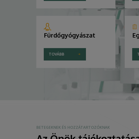
Fürdőgyógyászat
Eg
TOVÁBB
BETEGEKNEK ÉS HOZZÁTARTOZÓKNAK
Az Önök tájékoztatása