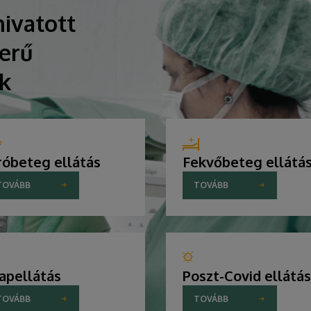
ivatott
erű
ik
róbeteg ellátás
Fekvőbeteg ellátá
TOVÁBB
TOVÁBB
apellátás
Poszt-Covid ellátás
TOVÁBB
TOVÁBB