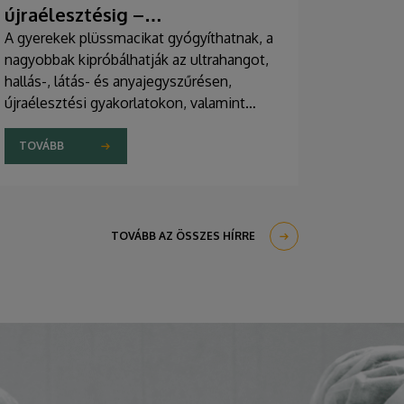
újraélesztésig –
egészségprogramok a
A gyerekek plüssmacikat gyógyíthatnak, a
nagyobbak kipróbálhatják az ultrahangot,
Campuson
hallás-, látás- és anyajegyszűrésen,
újraélesztési gyakorlatokon, valamint
zeneterápiás és a mentális egészséget
támogató prevenciós foglalkozásokon is
TOVÁBB
részt vehetnek a július 22-én kezdődő
Campus Fesztiválon. A Debreceni
Egyetem Klinikai Központja és az
Általános Orvostudományi Kar sokszínű
TOVÁBB AZ ÖSSZES HÍRRE
programokat kínál a fesztiválozóknak az
Egyetem téren felállított faházaknál,
illetve a Sportdiagnosztikai, Életmód- és
Terápiás Központban.