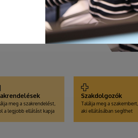
akrendelések
Szakdolgozók
álja meg a szakrendelést,
Találja meg a szakembert
l a legjobb ellátást kapja
aki ellátásában segíthet