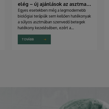
elég – új ajánlások az asztma
kezelésében
Egyes esetekben még a legmodernebb
biológiai terápiák sem kellően hatékonyak
a súlyos asztmában szenvedő betegek
hatékony kezelésében, ezért a
szakemberek az új gyógyszerek
kifejlesztésére irányuló kutatások
TOVÁBB
felgyorsítását sürgetik. A témában a
közelmúltban jelent meg tanulmány a
világ egyik legrangosabb tudományos
folyóiratában. A nemzetközi
együttműködésben készült publikáció
egyik szerzője a Debreceni Egyetem
egyetemi tanára.