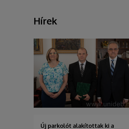
Hírek
HÍREK
Új parkolót alakítottak ki a