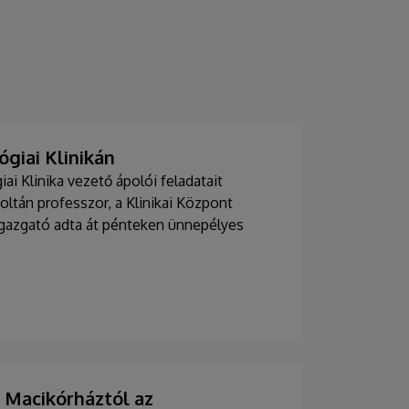
giai Klinikán
i Klinika vezető ápolói feladatait
Zoltán professzor, a Klinikai Központ
 igazgató adta át pénteken ünnepélyes
Macikórháztól az