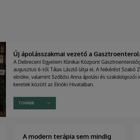
Új ápolásszakmai vezető a Gasztroenteroló
A Debreceni Egyetem Klinikai Központ Gasztroenterológia
augusztus 6-tól Tálas László látja el. A felkérést Szabó 
elnöke, valamint Szőllősi Anna ápolási és szakdolgozói
keretek között az Elnöki Hivatalban.
TOVÁBB
A modern terápia sem mindig