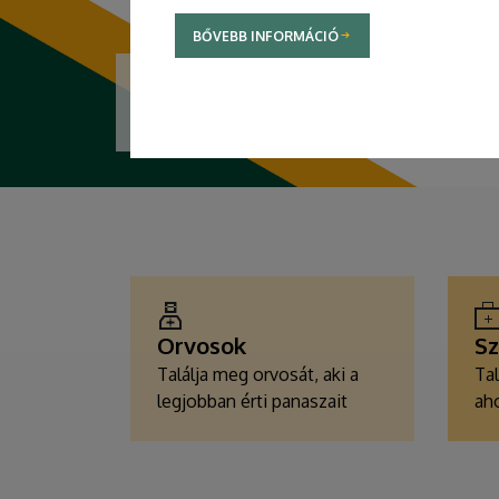
BŐVEBB INFORMÁCIÓ
TOVÁBBI INFORMÁCIÓK
EGÉSZSÉGÜGYI
SZOLGÁLTATÁSKERESŐK
Orvosok
Sz
Találja meg orvosát, aki a
Tal
legjobban érti panaszait
aho