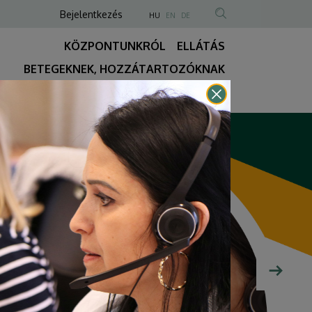
Anonim
NYELVVÁLASZTÓ
Bejelentkezés
HU
EN
DE
TARTALOM
Felhasználói
KÖZPONTUNKRÓL
ELLÁTÁS
KERESÉSE
fiók
BETEGEKNEK, HOZZÁTARTOZÓKNAK
menüje
Fő
KÉRÉS
ÉLŐ WEBKAMERA
REELS-VIDEÓK
navigáció