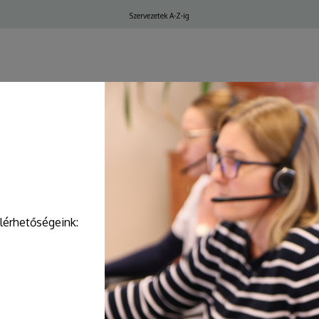
Felső
Szervezetek A-Z-ig
navigáció
ELŐJEGYZÉS, IDŐPONT
elérhetőségeink: