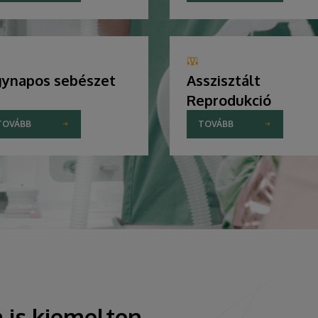
ynapos sebészet
Asszisztált
Reprodukció
TOVÁBB
TOVÁBB
 is kiemelten