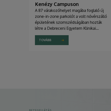
Kenézy Campuson
A 87 várakozóhelyet magába foglaló új
zone-in-zone parkolót a volt nővérszálló
épületének szomszédságában hozták
létre a Debreceni Egyetem Klinikai
Központ Kenézy Gyula Campusán. Az új
területet várhatóan augusztusban nyitják
TOVÁBB
meg a járművek előtt.
BETEGELLÁTÁS