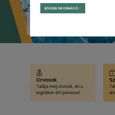
BŐVEBB INFORMÁCIÓ
TOVÁBBI INFORMÁCIÓK
EGÉSZSÉGÜGYI
SZOLGÁLTATÁSKERESŐK
Orvosok
Sz
Találja meg orvosát, aki a
Tal
legjobban érti panaszait
aho