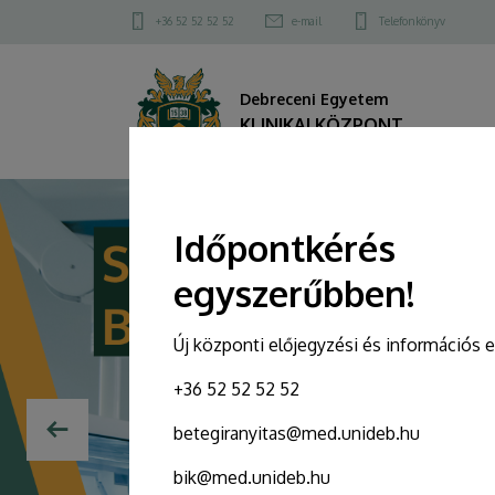
KLINIKAI
Felső
+36 52 52 52 52
e-mail
Telefonkönyv
kapcsolat
KÖZPONT
menü
Debreceni Egyetem
KLINIKAI KÖZPONT
DIAVETÍTÉS
Időpontkérés
egyszerűbben!
Új központi előjegyzési és információs 
+36 52 52 52 52
betegiranyitas@med.unideb.hu
bik@med.unideb.hu