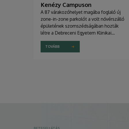
Kenézy Campuson
A 87 várakozóhelyet magába foglaló új
zone-in-zone parkolót a volt nővérszálló
épületének szomszédságában hozták
létre a Debreceni Egyetem Klinikai
Központ Kenézy Gyula Campusán. Az új
területet várhatóan augusztusban nyitják
TOVÁBB
meg a járművek előtt.
BETEGELLÁTÁS