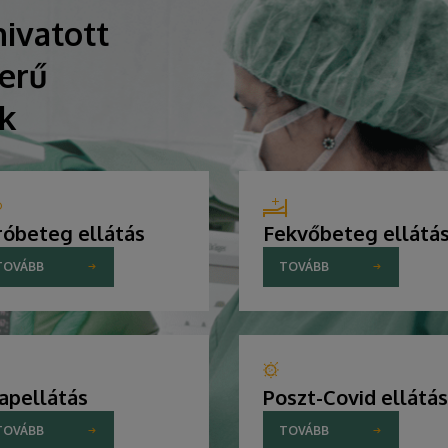
ivatott
erű
ik
róbeteg ellátás
Fekvőbeteg ellátá
TOVÁBB
TOVÁBB
apellátás
Poszt-Covid ellátás
TOVÁBB
TOVÁBB