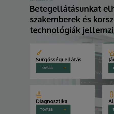
Betegellátásunkat elh
szakemberek és korsz
technológiák jellemz
Sürgősségi ellátás
Já
TOVÁBB
Diagnosztika
Al
TOVÁBB