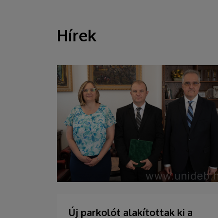
Hírek
HÍREK
Új parkolót alakítottak ki a