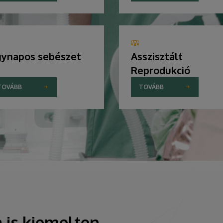
ynapos sebészet
Asszisztált
Reprodukció
TOVÁBB
TOVÁBB
 is kiemelten