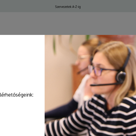
Felső
Szervezetek A-Z-ig
navigáció
ELŐJEGYZÉS, IDŐPONT
elérhetőségeink: