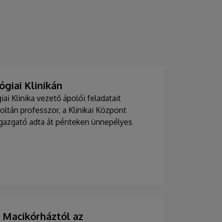
giai Klinikán
i Klinika vezető ápolói feladatait
Zoltán professzor, a Klinikai Központ
 igazgató adta át pénteken ünnepélyes
Macikórháztól az