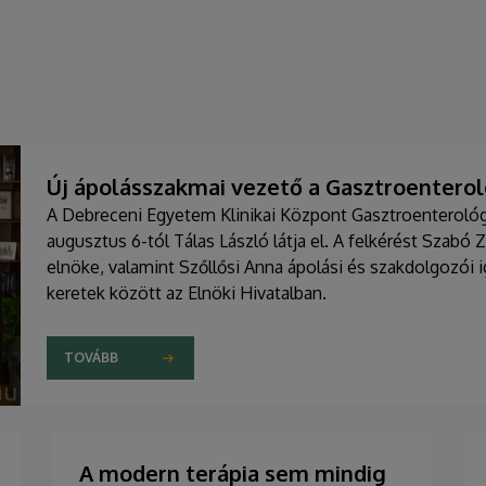
Új ápolásszakmai vezető a Gasztroenteroló
A Debreceni Egyetem Klinikai Központ Gasztroenterológia
augusztus 6-tól Tálas László látja el. A felkérést Szabó 
elnöke, valamint Szőllősi Anna ápolási és szakdolgozói
keretek között az Elnöki Hivatalban.
TOVÁBB
A modern terápia sem mindig