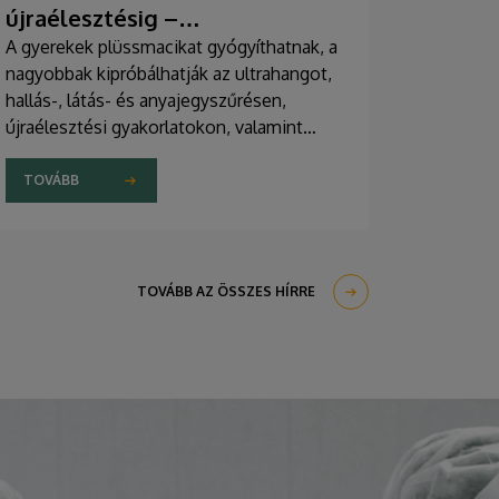
újraélesztésig –
egészségprogramok a
A gyerekek plüssmacikat gyógyíthatnak, a
nagyobbak kipróbálhatják az ultrahangot,
Campuson
hallás-, látás- és anyajegyszűrésen,
újraélesztési gyakorlatokon, valamint
zeneterápiás és a mentális egészséget
támogató prevenciós foglalkozásokon is
TOVÁBB
részt vehetnek a július 22-én kezdődő
Campus Fesztiválon. A Debreceni
Egyetem Klinikai Központja és az
Általános Orvostudományi Kar sokszínű
TOVÁBB AZ ÖSSZES HÍRRE
programokat kínál a fesztiválozóknak az
Egyetem téren felállított faházaknál,
illetve a Sportdiagnosztikai, Életmód- és
Terápiás Központban.