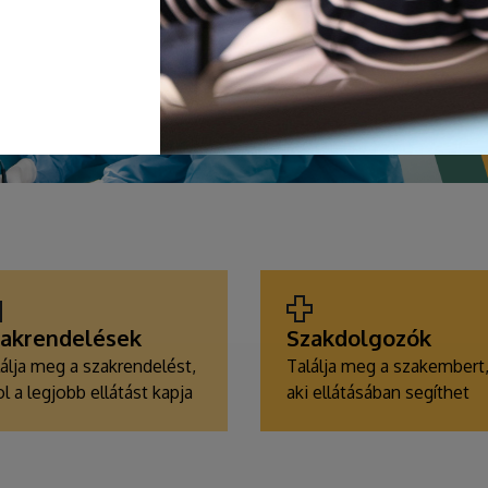
akrendelések
Szakdolgozók
álja meg a szakrendelést,
Találja meg a szakembert
l a legjobb ellátást kapja
aki ellátásában segíthet