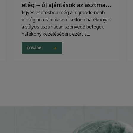
elég – új ajánlások az asztma
kezelésében
Egyes esetekben még a legmodernebb
biológiai terápiák sem kellően hatékonyak
a súlyos asztmában szenvedő betegek
hatékony kezelésében, ezért a
szakemberek az új gyógyszerek
kifejlesztésére irányuló kutatások
TOVÁBB
felgyorsítását sürgetik. A témában a
közelmúltban jelent meg tanulmány a
világ egyik legrangosabb tudományos
folyóiratában. A nemzetközi
együttműködésben készült publikáció
egyik szerzője a Debreceni Egyetem
egyetemi tanára.