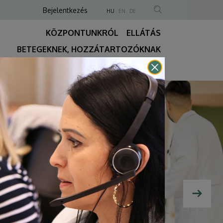
Anonim
NYELVVÁLASZTÓ
Bejelentkezés
HU
EN
DE
TARTALOM
Felhasználói
KÖZPONTUNKRÓL
ELLÁTÁS
KERESÉSE
fiók
BETEGEKNEK, HOZZÁTARTOZÓKNAK
menüje
Fő
KÉRÉS
ÉLŐ WEBKAMERA
REELS-VIDEÓK
navigáció