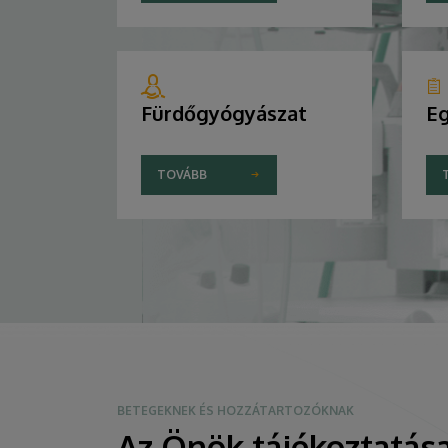
Fürdőgyógyászat
Eg
TOVÁBB
BETEGEKNEK ÉS HOZZÁTARTOZÓKNAK
Az Önök tájékoztatása