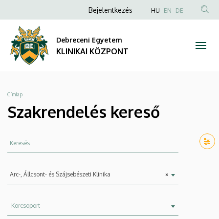
Szakrendelés
Ugrás
Anonim
NYELVVÁLAS
Bejelentkezés
HU
EN
DE
a
TAR
Felhasználói
kereső
tartalomra
KER
fiók
Debreceni Egyetem
|
menüje
KLINIKAI KÖZPONT
KLINIKAI
KÖZPONT
Morzsa
Címlap
Szakrendelés kereső
Keresés
Szervezeti
Arc-, Állcsont- és Szájsebészeti Klinika
×
egység
Korcsoport
Korcsoport