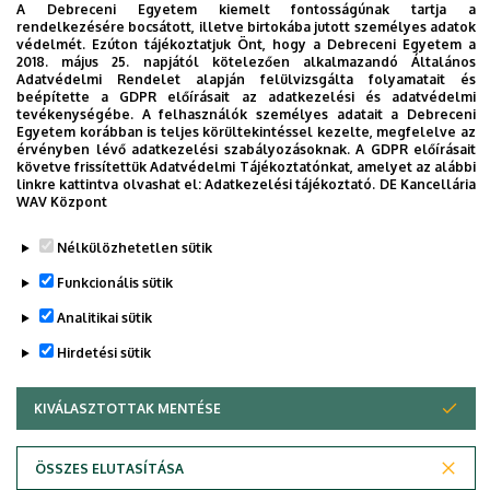
A Debreceni Egyetem kiemelt fontosságúnak tartja a
Előjegyzési elérhetőségek
rendelkezésére bocsátott, illetve birtokába jutott személyes adatok
Telefonszám
védelmét. Ezúton tájékoztatjuk Önt, hogy a Debreceni Egyetem a
+36 52 255 638
/
54638
2018. május 25. napjától kötelezően alkalmazandó Általános
Email
Adatvédelmi Rendelet alapján felülvizsgálta folyamatait és
-
beépítette a GDPR előírásait az adatkezelési és adatvédelmi
tevékenységébe. A felhasználók személyes adatait a Debreceni
Információk
Egyetem korábban is teljes körültekintéssel kezelte, megfelelve az
-
érvényben lévő adatkezelési szabályozásoknak. A GDPR előírásait
követve frissítettük Adatvédelmi Tájékoztatónkat, amelyet az alábbi
RÉSZLETES ADATLAP
linkre kattintva olvashat el:
Adatkezelési tájékoztató.
DE Kancellária
WAV Központ
Nélkülözhetetlen sütik
Funkcionális sütik
Analitikai sütik
Hirdetési sütik
KIVÁLASZTOTTAK MENTÉSE
WITHDRAW CONSENT
Adatvédelem
Adatkezelési nyilatkozat
Akadálymentesítési nyilatkozat
ÖSSZES ELUTASÍTÁSA
Impresszum