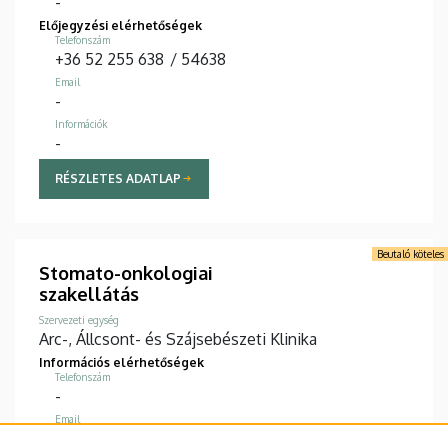
-
Előjegyzési elérhetőségek
Telefonszám
+36 52 255 638
/
54638
Email
-
Információk
-
RÉSZLETES ADATLAP
Beutaló köteles
Stomato-onkologiai
szakellátás
Szervezeti egység
Arc-, Állcsont- és Szájsebészeti Klinika
Információs elérhetőségek
Telefonszám
-
Email
-