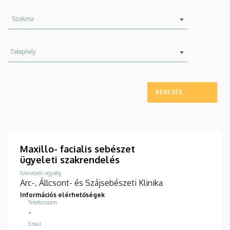
Szakma
Szakma
Telephely
Telephely
Maxillo- facialis sebészet
ügyeleti szakrendelés
Szervezeti egység
Arc-, Állcsont- és Szájsebészeti Klinika
Információs elérhetőségek
Telefonszám
-
Email