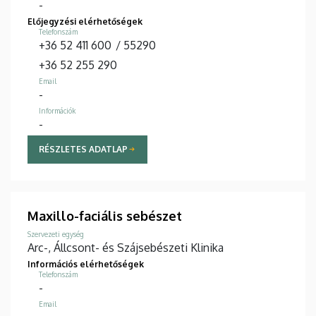
-
Előjegyzési elérhetőségek
Telefonszám
+36 52 411 600
/
55290
+36 52 255 290
Email
-
Információk
-
RÉSZLETES ADATLAP
Maxillo-faciális sebészet
Szervezeti egység
Arc-, Állcsont- és Szájsebészeti Klinika
Információs elérhetőségek
Telefonszám
-
Email