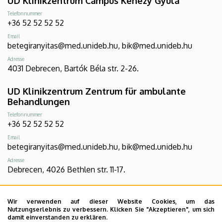
UD Klinikzentrum Campus Kenézy Gyula
Telefonnummer
+36 52 52 52 52
Email
betegiranyitas@med.unideb.hu, bik@med.unideb.hu
Adresse
4031 Debrecen, Bartók Béla str. 2-26.
UD Klinikzentrum Zentrum für ambulante
Behandlungen
Telefonnummer
+36 52 52 52 52
Email
betegiranyitas@med.unideb.hu, bik@med.unideb.hu
Adresse
Debrecen, 4026 Bethlen str. 11-17.
UD Klinikzentrum Campus Gróf Tisza István
Wir verwenden auf dieser Website Cookies, um das
Telefonnummer
Nutzungserlebnis zu verbessern. Klicken Sie "Akzeptieren", um sich
+36 54 507 555
damit einverstanden zu erklären.