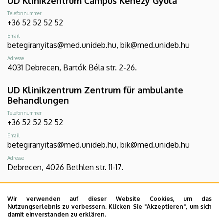
UD Klinikzentrum Campus Kenézy Gyula
Telefonnummer
+36 52 52 52 52
Email
betegiranyitas@med.unideb.hu, bik@med.unideb.hu
Adresse
4031 Debrecen, Bartók Béla str. 2-26.
UD Klinikzentrum Zentrum für ambulante
Behandlungen
Telefonnummer
+36 52 52 52 52
Email
betegiranyitas@med.unideb.hu, bik@med.unideb.hu
Adresse
Debrecen, 4026 Bethlen str. 11-17.
UD Klinikzentrum Campus Gróf Tisza István
Wir verwenden auf dieser Website Cookies, um das
Telefonnummer
Nutzungserlebnis zu verbessern. Klicken Sie "Akzeptieren", um sich
+36 54 507 555
damit einverstanden zu erklären.