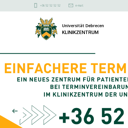
KLINIKZENTRUM
Felső
+36 52 52 52 52
e-mail
kapcsolat
menü
Universität Debrecen
KLINIKZENTRUM
DIAVETÍTÉS