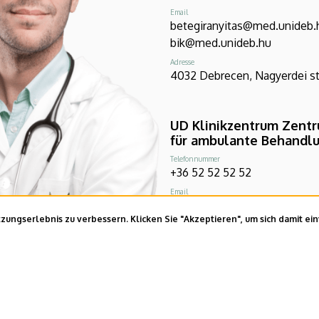
Email
betegiranyitas@med.unideb.
bik@med.unideb.hu
Adresse
4032 Debrecen, Nagyerdei str
UD Klinikzentrum Zent
für ambulante Behandl
Telefonnummer
+36 52 52 52 52
Email
betegiranyitas@med.unideb.
ungserlebnis zu verbessern. Klicken Sie "Akzeptieren", um sich damit ei
bik@med.unideb.hu
Adresse
Debrecen, 4026 Bethlen str. 1