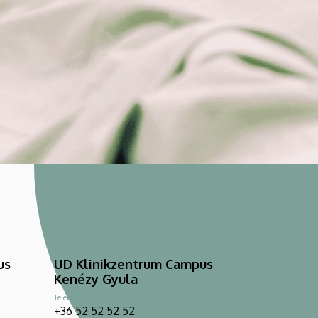
us
UD Klinikzentrum Campus
Kenézy Gyula
Telefonnummer
+36 52 52 52 52