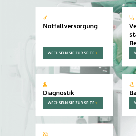
Notfallversorgung
Ve
st
B
WECHSELN SIE ZUR SEITE
Diagnostik
Ba
WECHSELN SIE ZUR SEITE