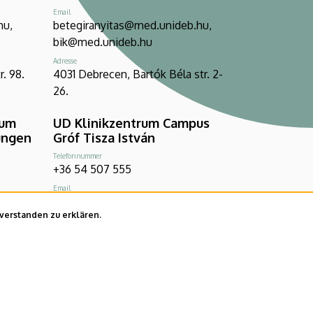
Email
hu,
betegiranyitas@med.unideb.hu,
bik@med.unideb.hu
Adresse
. 98.
4031 Debrecen, Bartók Béla str. 2-
26.
rum
UD Klinikzentrum Campus
ungen
Gróf Tisza István
Telefonnummer
+36 54 507 555
Email
hu,
gtic.titkarsag@med.unideb.hu
nverstanden zu erklären.
Adresse
4100 Berettyóújfalu, Orbán Balázs
1-17.
Platz 1.