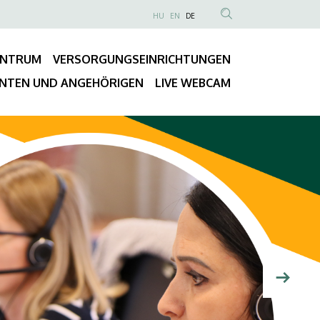
NYELVVÁLASZTÓ
HU
EN
DE
Anonim
TARTALOM
Felhasználói
KERESÉSE
ENTRUM
VERSORGUNGSEINRICHTUNGEN
fiók
Fő
menüje
ENTEN UND ANGEHÖRIGEN
LIVE WEBCAM
navigáció