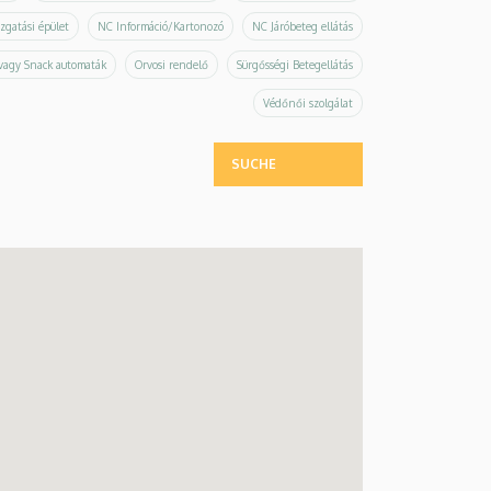
zgatási épület
NC Információ/Kartonozó
NC Járóbeteg ellátás
vagy Snack automaták
Orvosi rendelő
Sürgősségi Betegellátás
Védőnői szolgálat