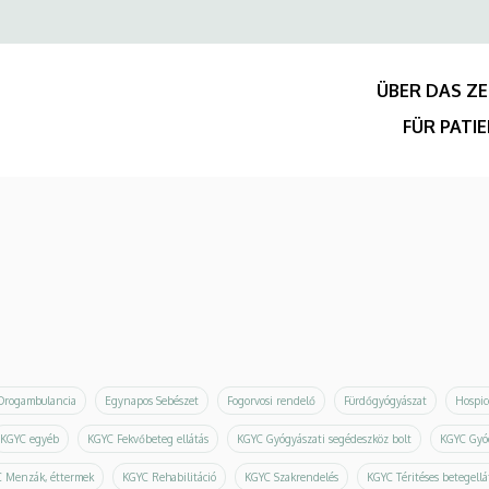
Felső
navigáció
ÜBER DAS Z
FÜR PATI
Drogambulancia
Egynapos Sebészet
Fogorvosi rendelő
Fürdőgyógyászat
Hospic
KGYC egyéb
KGYC Fekvőbeteg ellátás
KGYC Gyógyászati segédeszköz bolt
KGYC Gyó
 Menzák, éttermek
KGYC Rehabilitáció
KGYC Szakrendelés
KGYC Téritéses betegellá