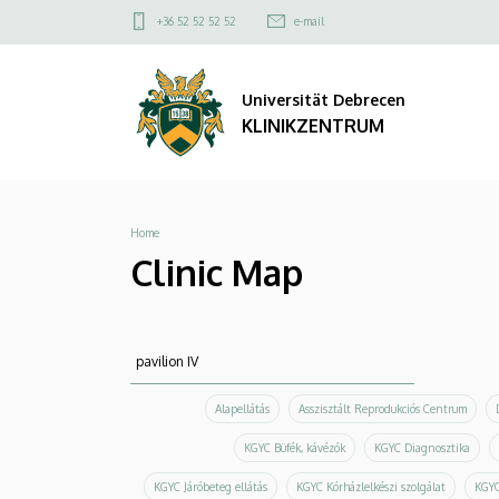
Clinic
Direkt
Felső
+36 52 52 52 52
e-mail
zum
kapcsolat
Map
Inhalt
menü
Universität Debrecen
|
KLINIKZENTRUM
KLINIKZENTRUM
Breadcrumb
Home
Clinic Map
Suche
Suche
Alapellátás
Asszisztált Reprodukciós Centrum
KGYC Büfék, kávézók
KGYC Diagnosztika
KGYC Járóbeteg ellátás
KGYC Kórházlelkészi szolgálat
KGYC