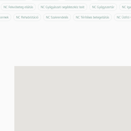
NC Fekvőbeteg ellátás
NC Gyógyászati segédeszköz bolt
NC Gyógyszertár
NC Iga
termek
NC Rehabilitáció
NC Szakrendelés
NC Térítéses betegellátás
NC Üdítő 