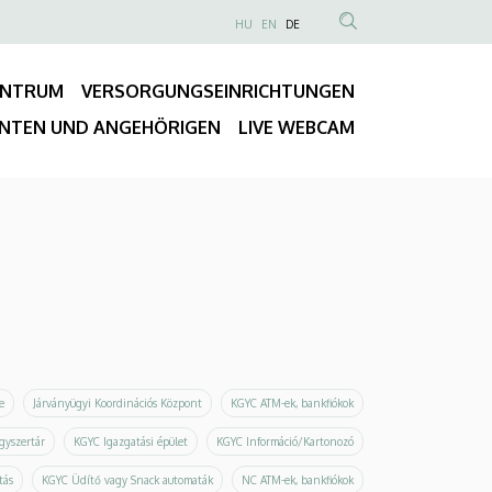
NYELVVÁLASZTÓ
HU
EN
DE
Anonim
TARTALOM
Felhasználói
KERESÉSE
ENTRUM
VERSORGUNGSEINRICHTUNGEN
fiók
Fő
menüje
ENTEN UND ANGEHÖRIGEN
LIVE WEBCAM
navigáció
e
Járványügyi Koordinációs Központ
KGYC ATM-ek, bankfiókok
gyszertár
KGYC Igazgatási épület
KGYC Információ/Kartonozó
tás
KGYC Üdítő vagy Snack automaták
NC ATM-ek, bankfiókok