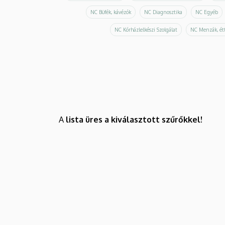
NC Büfék, kávézók
NC Diagnosztika
NC Egyéb
NC Kórházlelkészi Szolgálat
NC Menzák, ét
A
lista üres a kiválasztott szűrőkkel!