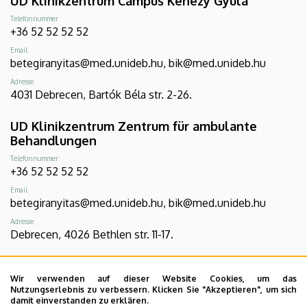
UD Klinikzentrum Campus Kenézy Gyula
Telefonnummer
+36 52 52 52 52
Email
betegiranyitas@med.unideb.hu, bik@med.unideb.hu
Adresse
4031 Debrecen, Bartók Béla str. 2-26.
UD Klinikzentrum Zentrum für ambulante
Behandlungen
Telefonnummer
+36 52 52 52 52
Email
betegiranyitas@med.unideb.hu, bik@med.unideb.hu
Adresse
Debrecen, 4026 Bethlen str. 11-17.
UD Klinikzentrum Campus Gróf Tisza István
Wir verwenden auf dieser Website Cookies, um das
Telefonnummer
Nutzungserlebnis zu verbessern. Klicken Sie "Akzeptieren", um sich
+36 54 507 555
damit einverstanden zu erklären.