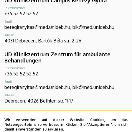
UD Klinikzentrum Campus Kenézy Gyula
Telefonnummer
+36 52 52 52 52
Email
betegiranyitas@med.unideb.hu, bik@med.unideb.hu
Adresse
4031 Debrecen, Bartók Béla str. 2-26.
UD Klinikzentrum Zentrum für ambulante
Behandlungen
Telefonnummer
+36 52 52 52 52
Email
betegiranyitas@med.unideb.hu, bik@med.unideb.hu
Adresse
Debrecen, 4026 Bethlen str. 11-17.
UD Klinikzentrum Campus Gróf Tisza István
Wir verwenden auf dieser Website Cookies, um das
Telefonnummer
Nutzungserlebnis zu verbessern. Klicken Sie "Akzeptieren", um sich
+36 54 507 555
damit einverstanden zu erklären.