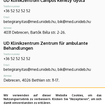
UD Klinikzentrum Campus Kenézy Gyula
Telefonnummer
+36 52 52 52 52
Email
betegiranyitas@med.unideb.hu, bik@med.unideb.hu
Adresse
4031 Debrecen, Bartók Béla str. 2-26.
UD Klinikzentrum Zentrum für ambulante
Behandlungen
Telefonnummer
+36 52 52 52 52
Email
betegiranyitas@med.unideb.hu, bik@med.unideb.hu
Adresse
Debrecen, 4026 Bethlen str. 11-17.
UD Klinikzentrum Campus Gróf Tisza István
Wir verwenden auf dieser Website Cookies, um das
Telefonnummer
Nutzungserlebnis zu verbessern. Klicken Sie "Akzeptieren", um sich
+36 54 507 555
damit einverstanden zu erklären.