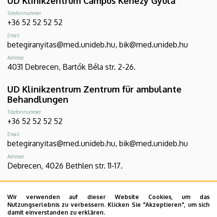
UD Klinikzentrum Campus Kenézy Gyula
Telefonnummer
+36 52 52 52 52
Email
betegiranyitas@med.unideb.hu, bik@med.unideb.hu
Adresse
4031 Debrecen, Bartók Béla str. 2-26.
UD Klinikzentrum Zentrum für ambulante
Behandlungen
Telefonnummer
+36 52 52 52 52
Email
betegiranyitas@med.unideb.hu, bik@med.unideb.hu
Adresse
Debrecen, 4026 Bethlen str. 11-17.
UD Klinikzentrum Campus Gróf Tisza István
Wir verwenden auf dieser Website Cookies, um das
Telefonnummer
Nutzungserlebnis zu verbessern. Klicken Sie "Akzeptieren", um sich
+36 54 507 555
damit einverstanden zu erklären.