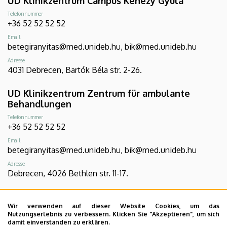
UD Klinikzentrum Campus Kenézy Gyula
Telefonnummer
+36 52 52 52 52
Email
betegiranyitas@med.unideb.hu, bik@med.unideb.hu
Adresse
4031 Debrecen, Bartók Béla str. 2-26.
UD Klinikzentrum Zentrum für ambulante
Behandlungen
Telefonnummer
+36 52 52 52 52
Email
betegiranyitas@med.unideb.hu, bik@med.unideb.hu
Adresse
Debrecen, 4026 Bethlen str. 11-17.
UD Klinikzentrum Campus Gróf Tisza István
Wir verwenden auf dieser Website Cookies, um das
Telefonnummer
Nutzungserlebnis zu verbessern. Klicken Sie "Akzeptieren", um sich
+36 54 507 555
damit einverstanden zu erklären.