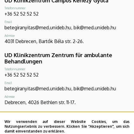
UD Klinikzentrum Campus Kenézy Gyula
Telefonnummer
+36 52 52 52 52
Email
betegiranyitas@med.unideb.hu, bik@med.unideb.hu
Adresse
4031 Debrecen, Bartók Béla str. 2-26.
UD Klinikzentrum Zentrum für ambulante
Behandlungen
Telefonnummer
+36 52 52 52 52
Email
betegiranyitas@med.unideb.hu, bik@med.unideb.hu
Adresse
Debrecen, 4026 Bethlen str. 11-17.
UD Klinikzentrum Campus Gróf Tisza István
Wir verwenden auf dieser Website Cookies, um das
Telefonnummer
Nutzungserlebnis zu verbessern. Klicken Sie "Akzeptieren", um sich
+36 54 507 555
damit einverstanden zu erklären.