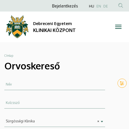
Orvoskereső
Ugrás
Anonim
NYELVVÁLAS
Bejelentkezés
HU
EN
DE
a
TAR
Felhasználói
|
tartalomra
KER
fiók
Debreceni Egyetem
KLINIKAI
menüje
KLINIKAI KÖZPONT
KÖZPONT
Morzsa
Címlap
Orvoskereső
Név
Kulcsszó
Szervezeti
Sürgősségi Klinika
×
egység