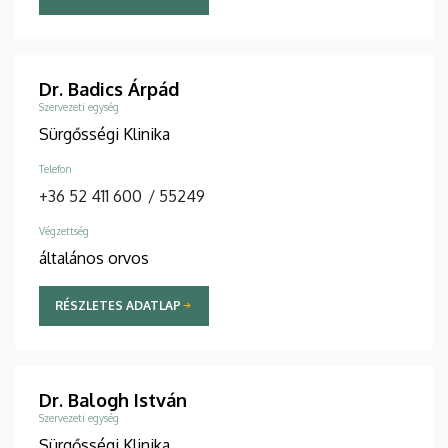
Dr. Badics Árpád
Szervezeti egység
Sürgősségi Klinika
Telefon
+36 52 411 600
/
55249
Végzettség
általános orvos
RÉSZLETES ADATLAP
Dr. Balogh István
Szervezeti egység
Sürgősségi Klinika