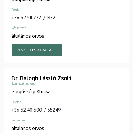
Telefon
+36 52 511 777
/
1832
Végzettség
általános orvos
RÉSZLETES ADATLAP
Dr. Balogh László Zsolt
Szervezeti egység
Sürgősségi Klinika
Telefon
+36 52 411 600
/
55249
Végzettség
általános orvos