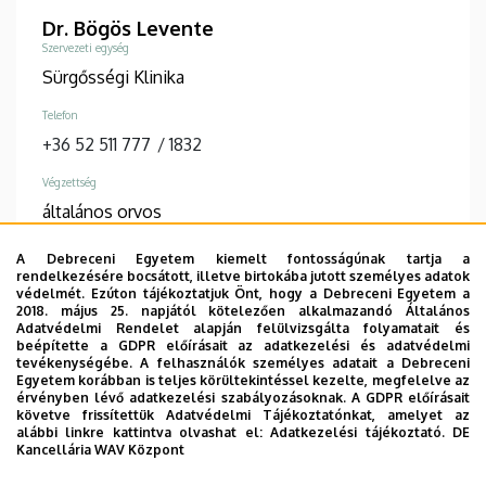
Dr. Bögös Levente
Szervezeti egység
Sürgősségi Klinika
Telefon
+36 52 511 777
/
1832
Végzettség
általános orvos
A Debreceni Egyetem kiemelt fontosságúnak tartja a
RÉSZLETES ADATLAP
rendelkezésére bocsátott, illetve birtokába jutott személyes adatok
védelmét. Ezúton tájékoztatjuk Önt, hogy a Debreceni Egyetem a
2018. május 25. napjától kötelezően alkalmazandó Általános
Adatvédelmi Rendelet alapján felülvizsgálta folyamatait és
Oldalszámozás
beépítette a GDPR előírásait az adatkezelési és adatvédelmi
tevékenységébe. A felhasználók személyes adatait a Debreceni
Egyetem korábban is teljes körültekintéssel kezelte, megfelelve az
1
2
3
4
5
6
Jelenlegi
Page
Page
Page
Page
Page
érvényben lévő adatkezelési szabályozásoknak. A GDPR előírásait
követve frissítettük Adatvédelmi Tájékoztatónkat, amelyet az
oldal
alábbi linkre kattintva olvashat el:
Adatkezelési tájékoztató.
DE
7
8
9
›
»
Kancellária WAV Központ
Page
Page
Page
Következő
Utolsó
oldal
oldal