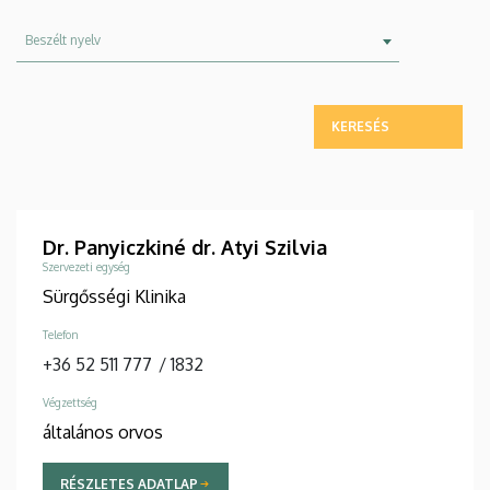
Beszélt
Beszélt nyelv
nyelv
Dr. Panyiczkiné dr. Atyi Szilvia
Szervezeti egység
Sürgősségi Klinika
Telefon
+36 52 511 777
/
1832
Végzettség
általános orvos
RÉSZLETES ADATLAP