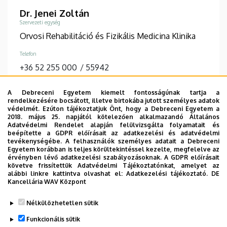
Dr. Jenei Zoltán
Szervezeti egység
Orvosi Rehabilitáció és Fizikális Medicina Klinika
Telefon
+36 52 255 000
/
55942
Végzettség
A Debreceni Egyetem kiemelt fontosságúnak tartja a
általános orvos, egészségügyi szakmenedzser
rendelkezésére bocsátott, illetve birtokába jutott személyes adatok
védelmét. Ezúton tájékoztatjuk Önt, hogy a Debreceni Egyetem a
2018. május 25. napjától kötelezően alkalmazandó Általános
RÉSZLETES ADATLAP
Adatvédelmi Rendelet alapján felülvizsgálta folyamatait és
beépítette a GDPR előírásait az adatkezelési és adatvédelmi
tevékenységébe. A felhasználók személyes adatait a Debreceni
Egyetem korábban is teljes körültekintéssel kezelte, megfelelve az
Oldalszámozás
érvényben lévő adatkezelési szabályozásoknak. A GDPR előírásait
követve frissítettük Adatvédelmi Tájékoztatónkat, amelyet az
alábbi linkre kattintva olvashat el:
Adatkezelési tájékoztató.
DE
1
2
›
»
Kancellária WAV Központ
Jelenlegi
Page
Következő
Utolsó
oldal
oldal
oldal
Nélkülözhetetlen sütik
Funkcionális sütik