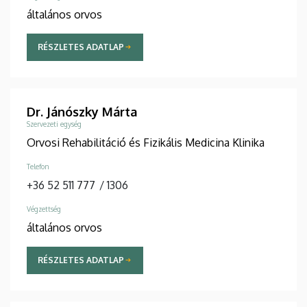
általános orvos
RÉSZLETES ADATLAP
Dr. Jánószky Márta
Szervezeti egység
Orvosi Rehabilitáció és Fizikális Medicina Klinika
Telefon
+36 52 511 777
/
1306
Végzettség
általános orvos
RÉSZLETES ADATLAP