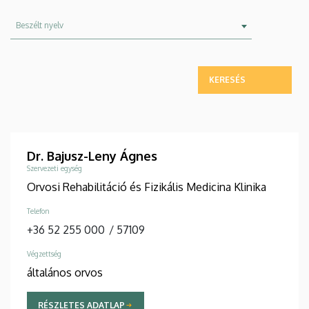
Beszélt
Beszélt nyelv
nyelv
Dr. Bajusz-Leny Ágnes
Szervezeti egység
Orvosi Rehabilitáció és Fizikális Medicina Klinika
Telefon
+36 52 255 000
/
57109
Végzettség
általános orvos
RÉSZLETES ADATLAP