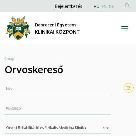
Orvoskereső
Ugrás
Anonim
NYELVVÁLAS
Bejelentkezés
HU
EN
DE
a
TAR
Felhasználói
|
tartalomra
KER
fiók
Debreceni Egyetem
KLINIKAI
menüje
KLINIKAI KÖZPONT
KÖZPONT
Morzsa
Címlap
Orvoskereső
Név
Kulcsszó
Szervezeti
Orvosi Rehabilitáció és Fizikális Medicina Klinika
×
egység