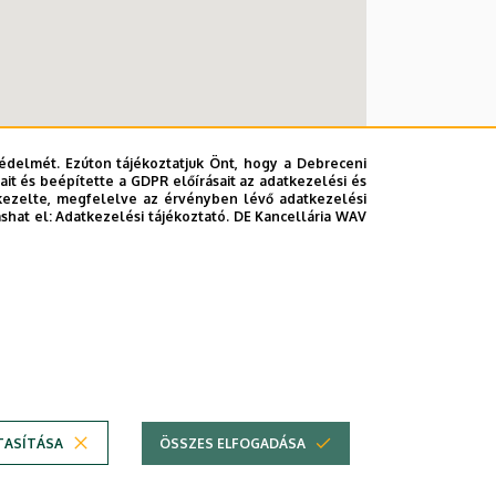
édelmét. Ezúton tájékoztatjuk Önt, hogy a Debreceni
it és beépítette a GDPR előírásait az adatkezelési és
kezelte, megfelelve az érvényben lévő adatkezelési
ashat el:
Adatkezelési tájékoztató.
DE Kancellária WAV
TASÍTÁSA
ÖSSZES ELFOGADÁSA