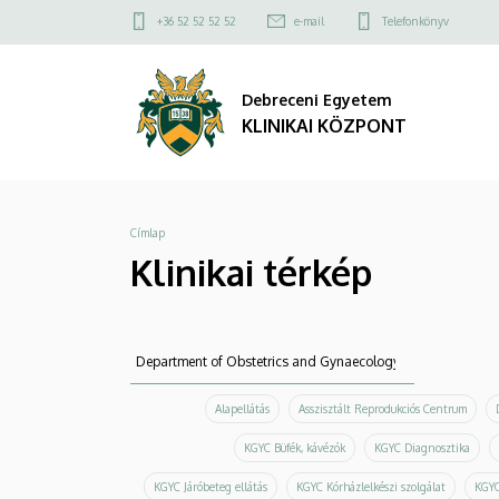
Klinikai
Ugrás
Felső
+36 52 52 52 52
e-mail
Telefonkönyv
a
kapcsolat
térkép
tartalomra
menü
Debreceni Egyetem
|
KLINIKAI KÖZPONT
KLINIKAI
KÖZPONT
Morzsa
Címlap
Klinikai térkép
Keresés
Keresés
Alapellátás
Asszisztált Reprodukciós Centrum
KGYC Büfék, kávézók
KGYC Diagnosztika
KGYC Járóbeteg ellátás
KGYC Kórházlelkészi szolgálat
KGYC