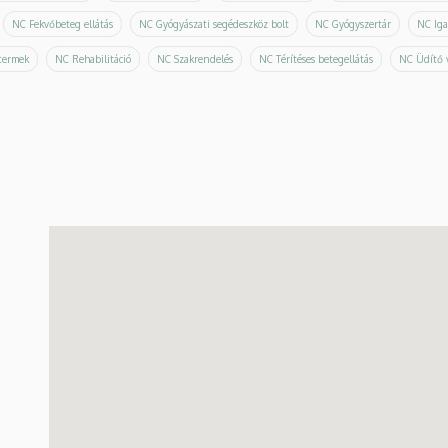
NC Fekvőbeteg ellátás
NC Gyógyászati segédeszköz bolt
NC Gyógyszertár
NC Iga
termek
NC Rehabilitáció
NC Szakrendelés
NC Térítéses betegellátás
NC Üdítő 