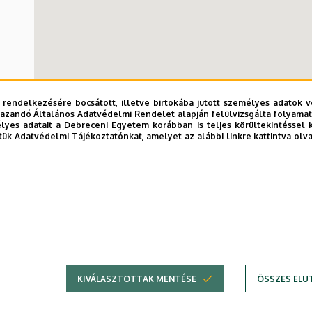
 rendelkezésére bocsátott, illetve birtokába jutott személyes adatok v
azandó Általános Adatvédelmi Rendelet alapján felülvizsgálta folyamata
yes adatait a Debreceni Egyetem korábban is teljes körültekintéssel 
tük Adatvédelmi Tájékoztatónkat, amelyet az alábbi linkre kattintva olv
KIVÁLASZTOTTAK MENTÉSE
ÖSSZES ELU