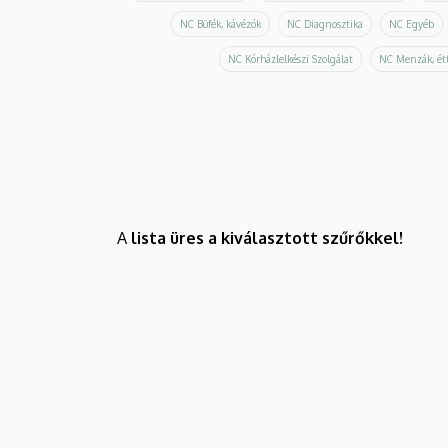
NC Büfék, kávézók
NC Diagnosztika
NC Egyéb
NC Kórházlelkészi Szolgálat
NC Menzák, ét
A
lista üres a kiválasztott szűrőkkel!