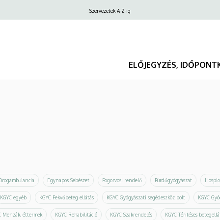
Felső
Szervezetek A-Z-ig
navigáció
ELŐJEGYZÉS, IDŐPONT
Drogambulancia
Egynapos Sebészet
Fogorvosi rendelő
Fürdőgyógyászat
Hospic
KGYC egyéb
KGYC Fekvőbeteg ellátás
KGYC Gyógyászati segédeszköz bolt
KGYC Gyó
 Menzák, éttermek
KGYC Rehabilitáció
KGYC Szakrendelés
KGYC Téritéses betegellá