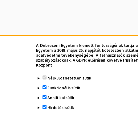
A Debreceni Egyetem kiemelt fontosságúnak tartja a
Egyetem a 2018. május 25. napjától kötelezően alkalm
adatvédelmi tevékenységébe. A felhasználók személ
szabályozásoknak. A GDPR előírásait követve frissítet
Központ
Nélkülözhetetlen sütik
Funkcionális sütik
Analitikai sütik
Hirdetési sütik
WITHDRAW CONSENT