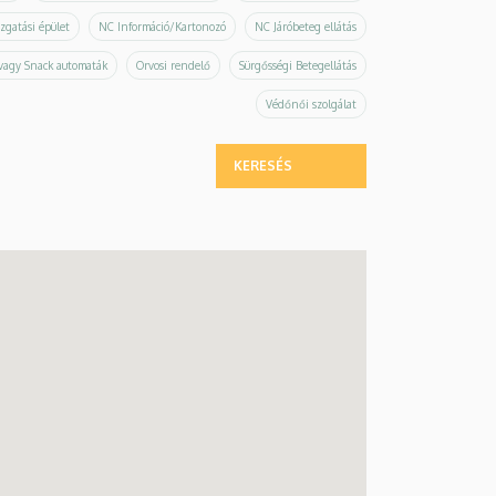
zgatási épület
NC Információ/Kartonozó
NC Járóbeteg ellátás
vagy Snack automaták
Orvosi rendelő
Sürgősségi Betegellátás
Védőnői szolgálat