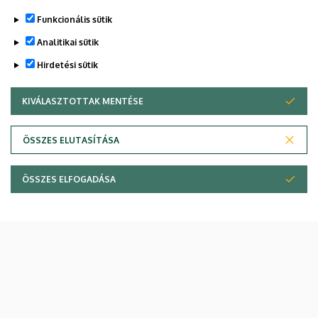
Funkcionális sütik
Analitikai sütik
Hirdetési sütik
Egyetemi Gyógyszertár
KIVÁLASZTOTTAK MENTÉSE
WITHDRAW CONSENT
ÖSSZES ELUTASÍTÁSA
ÖSSZES ELFOGADÁSA