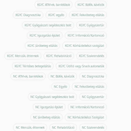
KGYC ATM-ek, bankfiókok
KGYC Büfék, kávézók
KGYC Diagnosztika
KGYC egyéb
KGYC Fekvőbeteg ellátás
KGYC Gyógyászati segédeszköz bolt
KGYC Gyógyszertár
KGYC Igazgatási épület
KGYC Információ/Kartonozó
KGYC Járóbeteg ellátás
KGYC Kórházlelkészi szolgálat
KGYC Menzák, éttermek
KGYC Rehabilitáció
KGYC Szakrendelés
KGYC Téritéses betegellátás
KGYC Üdítő vagy Snack automaták
NC ATM-ek, bankfiókok
NC Büfék, kávézók
NC Diagnosztika
NC Egyéb
NC Fekvőbeteg ellátás
NC Gyógyászati segédeszköz bolt
NC Gyógyszertár
NC Igazgatási épület
NC Információ/Kartonozó
NC Járóbeteg ellátás
NC Kórházlelkészi Szolgálat
NC Menzák, éttermek
NC Rehabilitáció
NC Szakrendelés