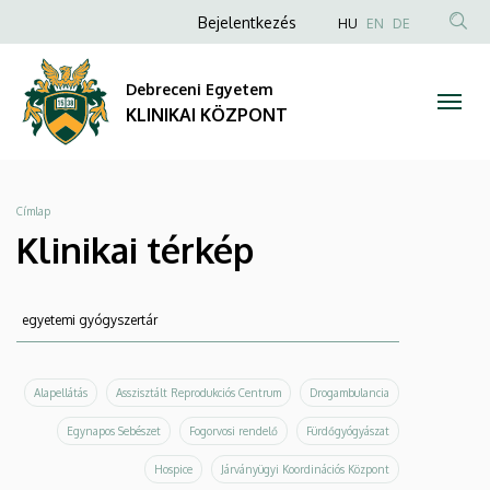
Klinikai
Ugrás
Anonim
NYELVVÁLAS
Bejelentkezés
HU
EN
DE
a
TAR
Felhasználói
térkép
tartalomra
KER
fiók
Debreceni Egyetem
|
menüje
KLINIKAI KÖZPONT
KLINIKAI
KÖZPONT
Morzsa
Címlap
Klinikai térkép
Keresés
Keresés
Alapellátás
Asszisztált Reprodukciós Centrum
Drogambulancia
Egynapos Sebészet
Fogorvosi rendelő
Fürdőgyógyászat
Hospice
Járványügyi Koordinációs Központ