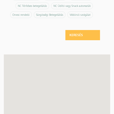
NC Térítéses betegellátás
NC Üdítő vagy Snack automaták
Orvosi rendelő
Sürgősségi Betegellátás
Védőnői szolgálat