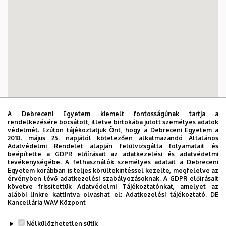
A Debreceni Egyetem kiemelt fontosságúnak tartja a
rendelkezésére bocsátott, illetve birtokába jutott személyes adatok
védelmét. Ezúton tájékoztatjuk Önt, hogy a Debreceni Egyetem a
2018. május 25. napjától kötelezően alkalmazandó Általános
Adatvédelmi Rendelet alapján felülvizsgálta folyamatait és
beépítette a GDPR előírásait az adatkezelési és adatvédelmi
tevékenységébe. A felhasználók személyes adatait a Debreceni
Egyetem korábban is teljes körültekintéssel kezelte, megfelelve az
érvényben lévő adatkezelési szabályozásoknak. A GDPR előírásait
követve frissítettük Adatvédelmi Tájékoztatónkat, amelyet az
alábbi linkre kattintva olvashat el:
Adatkezelési tájékoztató.
DE
Kancellária WAV Központ
Nélkülözhetetlen sütik