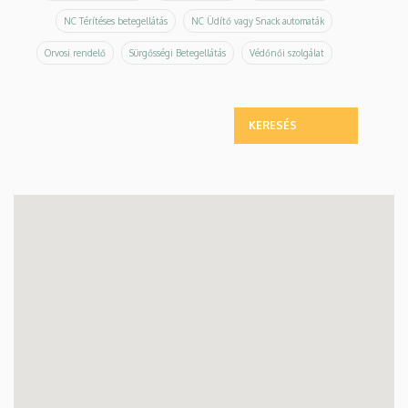
NC Térítéses betegellátás
NC Üdítő vagy Snack automaták
Orvosi rendelő
Sürgősségi Betegellátás
Védőnői szolgálat