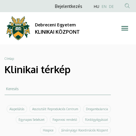
Klinikai
Ugrás
Anonim
NYELVVÁLAS
Bejelentkezés
HU
EN
DE
a
TAR
Felhasználói
térkép
tartalomra
KER
fiók
Debreceni Egyetem
|
menüje
KLINIKAI KÖZPONT
KLINIKAI
KÖZPONT
Morzsa
Címlap
Klinikai térkép
Keresés
Keresés
Alapellátás
Asszisztált Reprodukciós Centrum
Drogambulancia
Egynapos Sebészet
Fogorvosi rendelő
Fürdőgyógyászat
Hospice
Járványügyi Koordinációs Központ