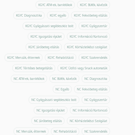
KGYC ATM-ek, bankfiókok
KGYC Büfék, kávézók
KGYC Diagnosztika
KGYC egyéb
KGYC Fekvőbeteg ellátás
KGYC Gyógyászati segédeszköz bolt
KGYC Gyógyszertár
KGYC Igazgatási épület
KGYC Információ/Kartonozó
KGYC Járóbeteg ellátás
KGYC Kórházlelkészi szolgálat
KGYC Menzák, éttermek
KGYC Rehabilitáció
KGYC Szakrendelés
KGYC Téritéses betegellátás
KGYC Üdítő vagy Snack automaták
NC ATM-ek, bankfiókok
NC Büfék, kávézók
NC Diagnosztika
NC Egyéb
NC Fekvőbeteg ellátás
NC Gyógyászati segédeszköz bolt
NC Gyógyszertár
NC Igazgatási épület
NC Információ/Kartonozó
NC Járóbeteg ellátás
NC Kórházlelkészi Szolgálat
NC Menzák, éttermek
NC Rehabilitáció
NC Szakrendelés