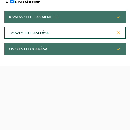
Hirdetési sütik
KIVÁLASZTOTTAK MENTÉSE
WITHDRAW CONSENT
Gyermekgyógyászati Klinika IV. pavilon
ÖSSZES ELUTASÍTÁSA
ÖSSZES ELFOGADÁSA