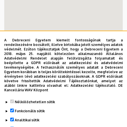
A Debreceni Egyetem kiemelt fontosságúnak tartja a
rendelkezésére bocsátott, illetve birtokába jutott személyes adatok
védelmét. Ezúton tájékoztatjuk Önt, hogy a Debreceni Egyetem a
2018. május 25. napjától kötelezően alkalmazandó Általános
Adatvédelmi Rendelet alapján felülvizsgálta folyamatait és
beépítette a GDPR előírásait az adatkezelési és adatvédelmi
tevékenységébe. A felhasználók személyes adatait a Debreceni
Egyetem korábban is teljes körültekintéssel kezelte, megfelelve az
érvényben lévő adatkezelési szabályozásoknak. A GDPR előírásait
követve frissítettük Adatvédelmi Tájékoztatónkat, amelyet az
alábbi linkre kattintva olvashat el:
Adatkezelési tájékoztató.
DE
Kancellária WAV Központ
Nélkülözhetetlen sütik
Funkcionális sütik
Analitikai sütik