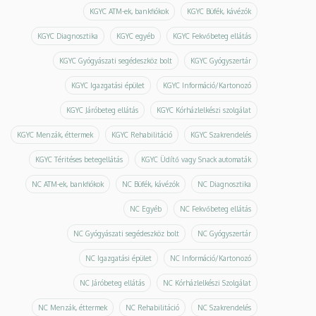
KGYC ATM-ek, bankfiókok
KGYC Büfék, kávézók
KGYC Diagnosztika
KGYC egyéb
KGYC Fekvőbeteg ellátás
KGYC Gyógyászati segédeszköz bolt
KGYC Gyógyszertár
KGYC Igazgatási épület
KGYC Információ/Kartonozó
KGYC Járóbeteg ellátás
KGYC Kórházlelkészi szolgálat
KGYC Menzák, éttermek
KGYC Rehabilitáció
KGYC Szakrendelés
KGYC Téritéses betegellátás
KGYC Üdítő vagy Snack automaták
NC ATM-ek, bankfiókok
NC Büfék, kávézók
NC Diagnosztika
NC Egyéb
NC Fekvőbeteg ellátás
NC Gyógyászati segédeszköz bolt
NC Gyógyszertár
NC Igazgatási épület
NC Információ/Kartonozó
NC Járóbeteg ellátás
NC Kórházlelkészi Szolgálat
NC Menzák, éttermek
NC Rehabilitáció
NC Szakrendelés