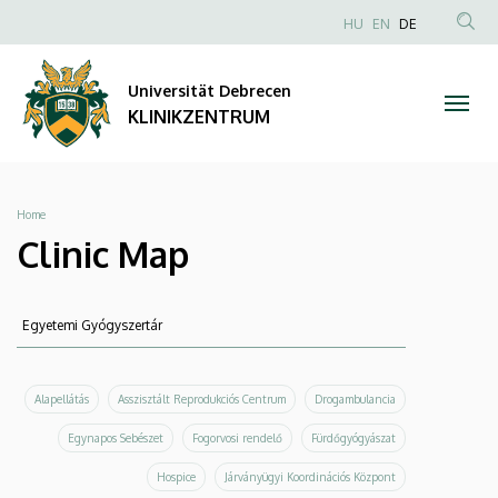
Clinic
Direkt
NYELVVÁLAS
HU
EN
DE
zum
Anonim
TAR
Map
Inhalt
Felhasználói
KER
Universität Debrecen
|
fiók
KLINIKZENTRUM
menüje
KLINIKZENTRUM
Breadcrumb
Home
Clinic Map
Suche
Suche
Alapellátás
Asszisztált Reprodukciós Centrum
Drogambulancia
Egynapos Sebészet
Fogorvosi rendelő
Fürdőgyógyászat
Hospice
Járványügyi Koordinációs Központ