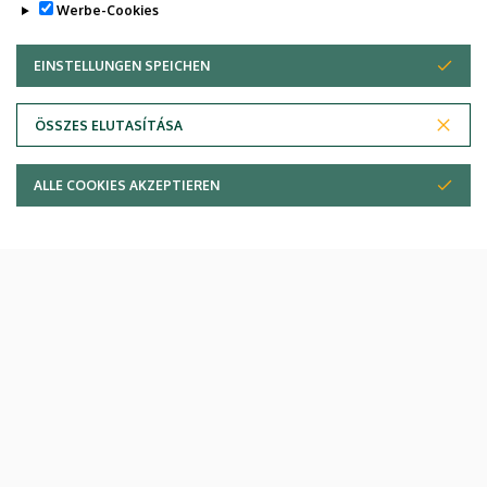
Werbe-Cookies
EINSTELLUNGEN SPEICHEN
ZUSTIMMUNG ZURÜCKZIEHEN
Egyetemi Gyógyszertár
ÖSSZES ELUTASÍTÁSA
ALLE COOKIES AKZEPTIEREN