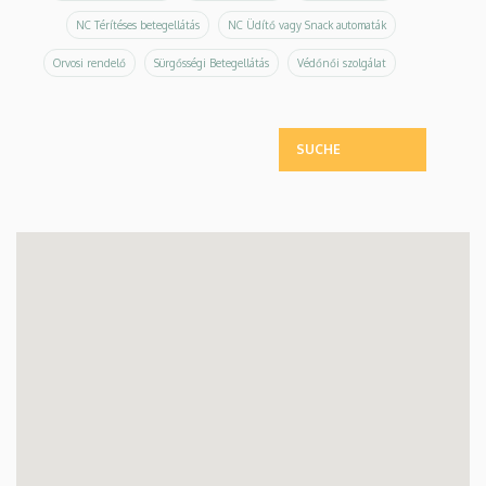
NC Térítéses betegellátás
NC Üdítő vagy Snack automaták
Orvosi rendelő
Sürgősségi Betegellátás
Védőnői szolgálat