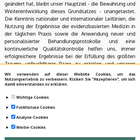
geändert hat, bleibt unser Hauptziel - die Bewahrung und
Weiterentwicklung dieses Grundsatzes - unangetastet.
Die Kenntnis nationaler und internationaler Leitlinien, die
Nutzung der Ergebnisse der evidenzbasierten Medizin in
der täglichen Praxis sowie die Anwendung neuer und
personalisierter Behandlungsprotokolle und eine
kontinuierliche Qualitätskontrolle helfen uns, immer
erfolgreichere Ergebnisse bei der Erfüllung des größten
Traums unfruchtbarer Paare zu erzielen und unseren
Patienten volle Zufriedenheit zu bringen.
Wir verwenden auf dieser Website Cookies, um das
Nutzungserlebnis zu verbessern. Klicken Sie "Akzeptieren", um sich
Wir freuen uns darauf, Sie kennenzulernen.
damit einverstanden zu erklären.
Dr. Zoltán Tándor
Wichtige Cookies
Direktor
Funktionale Cookies
Analyse-Cookies
Last update:
2023. 06. 08. 08:28
Werbe-Cookies