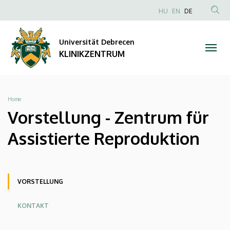
Vorstellung
Direkt
NYELVVÁLAS
HU
EN
DE
zum
Anonim
TAR
-
Inhalt
Felhasználói
KER
Universität Debrecen
Zentrum
fiók
KLINIKZENTRUM
menüje
für
Assistierte
Breadcrumb
Home
Reproduktion
Vorstellung - Zentrum für
|
Assistierte Reproduktion
KLINIKZENTRUM
Oldalmenü
Oldalmenü
Oldalmenü
VORSTELLUNG
KK
KK
KK
KONTAKT
Angol
Német