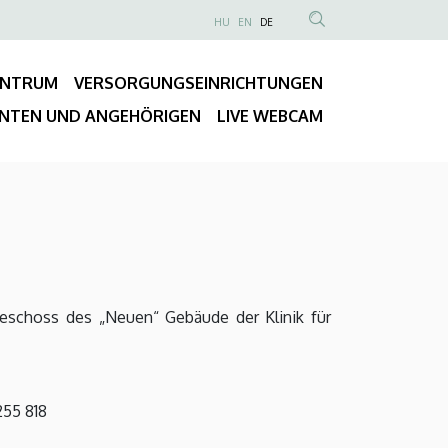
NYELVVÁLASZTÓ
HU
EN
DE
Anonim
TARTALOM
Felhasználói
KERESÉSE
ENTRUM
VERSORGUNGSEINRICHTUNGEN
fiók
Fő
menüje
ENTEN UND ANGEHÖRIGEN
LIVE WEBCAM
navigáció
geschoss des „Neuen“ Gebäude der Klinik für
255 818