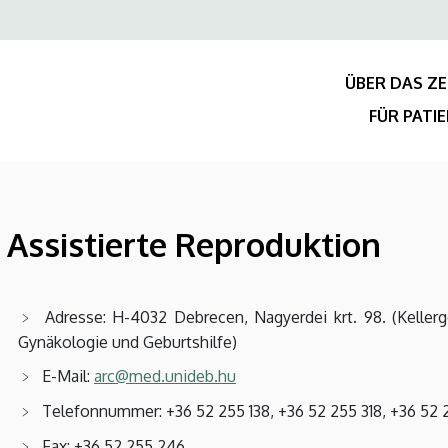
Felső
navigáció
ÜBER DAS Z
FÜR PATI
 Assistierte Reproduktion
Adresse: H-4032 Debrecen, Nagyerdei krt. 98. (Keller
Gynäkologie und Geburtshilfe)
E-Mail:
arc@med.unideb.hu
Telefonnummer: +36 52 255 138, +36 52 255 318, +36 52 
Fax: +36 52 255 246