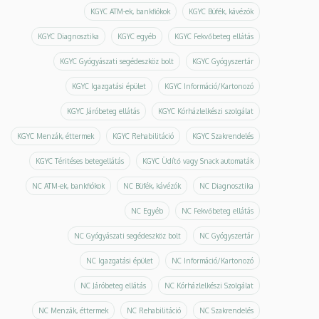
KGYC ATM-ek, bankfiókok
KGYC Büfék, kávézók
KGYC Diagnosztika
KGYC egyéb
KGYC Fekvőbeteg ellátás
KGYC Gyógyászati segédeszköz bolt
KGYC Gyógyszertár
KGYC Igazgatási épület
KGYC Információ/Kartonozó
KGYC Járóbeteg ellátás
KGYC Kórházlelkészi szolgálat
KGYC Menzák, éttermek
KGYC Rehabilitáció
KGYC Szakrendelés
KGYC Téritéses betegellátás
KGYC Üdítő vagy Snack automaták
NC ATM-ek, bankfiókok
NC Büfék, kávézók
NC Diagnosztika
NC Egyéb
NC Fekvőbeteg ellátás
NC Gyógyászati segédeszköz bolt
NC Gyógyszertár
NC Igazgatási épület
NC Információ/Kartonozó
NC Járóbeteg ellátás
NC Kórházlelkészi Szolgálat
NC Menzák, éttermek
NC Rehabilitáció
NC Szakrendelés