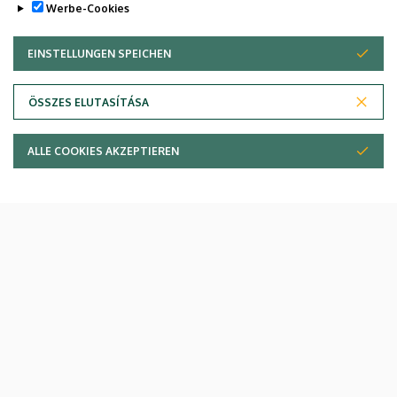
Werbe-Cookies
EINSTELLUNGEN SPEICHEN
ZUSTIMMUNG ZURÜCKZIEHEN
Onkológiai Klinika
ÖSSZES ELUTASÍTÁSA
ALLE COOKIES AKZEPTIEREN