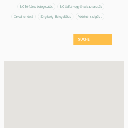
NC Térítéses betegellátás
NC Üdítő vagy Snack automaták
Orvosi rendelő
Sürgősségi Betegellátás
Védőnői szolgálat