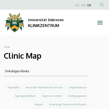
Clinic
Direkt
NYELVVÁLAS
HU
EN
DE
zum
Anonim
TAR
Map
Inhalt
Felhasználói
KER
Universität Debrecen
|
fiók
KLINIKZENTRUM
menüje
KLINIKZENTRUM
Breadcrumb
Home
Clinic Map
Suche
Suche
Alapellátás
Asszisztált Reprodukciós Centrum
Drogambulancia
Egynapos Sebészet
Fogorvosi rendelő
Fürdőgyógyászat
Hospice
Járványügyi Koordinációs Központ