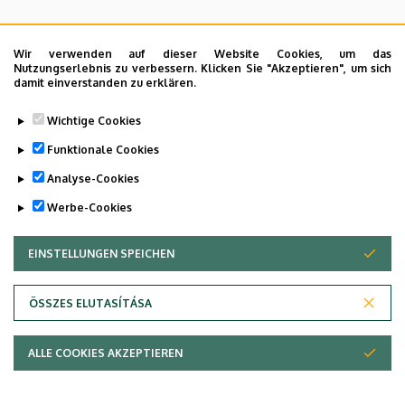
Wir verwenden auf dieser Website Cookies, um das
Nutzungserlebnis zu verbessern. Klicken Sie "Akzeptieren", um sich
damit einverstanden zu erklären.
Wichtige Cookies
Funktionale Cookies
Analyse-Cookies
Werbe-Cookies
EINSTELLUNGEN SPEICHEN
ZUSTIMMUNG ZURÜCKZIEHEN
ÖSSZES ELUTASÍTÁSA
Adatvédelem
ALLE COOKIES AKZEPTIEREN
Copyright © 2026 Unideb