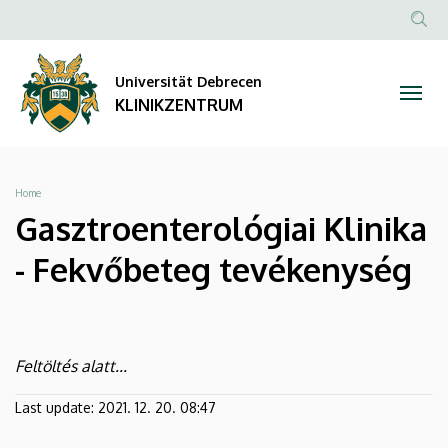
Gasztroenterológiai
Direkt
zum
Anonim
NYELV
TAR
Klinika
Inhalt
Felhasznál
KER
Universität Debrecen
-
fiók
KLINIKZENTRUM
menüje
Fekvőbeteg
tevékenység
Breadcrumb
Home
|
Gasztroenterológiai Klinika
KLINIKZENTRUM
- Fekvőbeteg tevékenység
Oldalmenü
Feltöltés alatt...
KK
Last update:
2021. 12. 20. 08:47