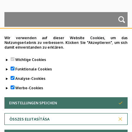
A keresés a következőkre működik: Név, Munkahely (szervezeti egység),
Beosztás, Munkakör, Mellék
Wir verwenden auf dieser Website Cookies, um das
Nutzungserlebnis zu verbessern. Klicken Sie "Akzeptieren", um sich
damit einverstanden zu erklären.
Dolgozói adatmódosítás igénylése a DE
Wichtige Cookies
telefonkönyvében
|
Külső személyek rögzítése a
DE telefonkönyvében
|
Súgó
|
Hibabejelentés
Funktionale Cookies
Analyse-Cookies
Werbe-Cookies
EINSTELLUNGEN SPEICHEN
ZUSTIMMUNG ZURÜCKZIEHEN
ÖSSZES ELUTASÍTÁSA