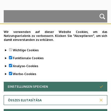
A keresés a következőkre működik: Név, Munkahely (szervezeti egység),
Beosztás, Munkakör, Mellék
Wir verwenden auf dieser Website Cookies, um das
Nutzungserlebnis zu verbessern. Klicken Sie "Akzeptieren", um sich
damit einverstanden zu erklären.
Dolgozói adatmódosítás igénylése a DE
Wichtige Cookies
telefonkönyvében
|
Külső személyek rögzítése a
DE telefonkönyvében
|
Súgó
|
Hibabejelentés
Funktionale Cookies
Analyse-Cookies
Werbe-Cookies
EINSTELLUNGEN SPEICHEN
ZUSTIMMUNG ZURÜCKZIEHEN
ÖSSZES ELUTASÍTÁSA