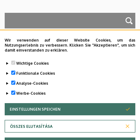
A keresés a következőkre működik: Név, Munkahely (szervezeti egység),
Beosztás, Munkakör, Mellék
Wir verwenden auf dieser Website Cookies, um das
Nutzungserlebnis zu verbessern. Klicken Sie "Akzeptieren", um sich
damit einverstanden zu erklären.
Dolgozói adatmódosítás igénylése a DE
Wichtige Cookies
telefonkönyvében
|
Külső személyek rögzítése a
DE telefonkönyvében
|
Súgó
|
Hibabejelentés
Funktionale Cookies
Analyse-Cookies
Werbe-Cookies
EINSTELLUNGEN SPEICHEN
ZUSTIMMUNG ZURÜCKZIEHEN
ÖSSZES ELUTASÍTÁSA