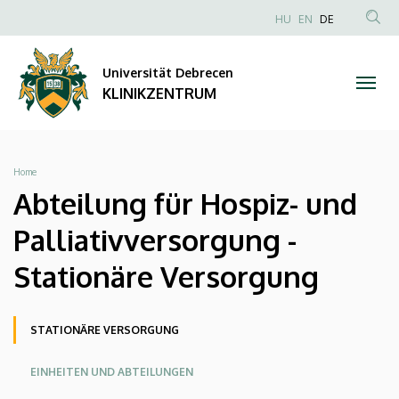
Abteilung
Direkt
NYELVVÁLAS
HU
EN
DE
zum
Anonim
TAR
für
Inhalt
Felhasználói
KER
Universität Debrecen
Hospiz-
fiók
KLINIKZENTRUM
menüje
und
Palliativversorgung
Breadcrumb
Home
-
Abteilung für Hospiz- und
Stationäre
Palliativversorgung -
Versorgung
Stationäre Versorgung
|
Oldalmenü
STATIONÄRE VERSORGUNG
KLINIKZENTRUM
KK
EINHEITEN UND ABTEILUNGEN
Német