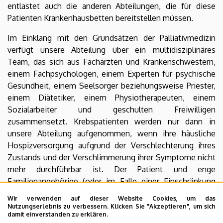
entlastet auch die anderen Abteilungen, die für diese
Patienten Krankenhausbetten bereitstellen müssen.
Im Einklang mit den Grundsätzen der Palliativmedizin
verfügt unsere Abteilung über ein multidisziplinäres
Team, das sich aus Fachärzten und Krankenschwestern,
einem Fachpsychologen, einem Experten für psychische
Gesundheit, einem Seelsorger beziehungsweise Priester,
einem Diätetiker, einem Physiotherapeuten, einem
Sozialarbeiter und geschulten Freiwilligen
zusammensetzt. Krebspatienten werden nur dann in
unsere Abteilung aufgenommen, wenn ihre häusliche
Hospizversorgung aufgrund der Verschlechterung ihres
Zustands und der Verschlimmerung ihrer Symptome nicht
mehr durchführbar ist. Der Patient und enge
Familienangehörige (oder im Falle einer Einschränkung
der Vormund des Patienten) müssen in Kenntnis der
Wir verwenden auf dieser Website Cookies, um das
Sachlage ihre schriftliche Zustimmung zur Aufnahme
Nutzungserlebnis zu verbessern. Klicken Sie "Akzeptieren", um sich
damit einverstanden zu erklären.
geben. Eine Ausnahme kann gemacht werden, wenn die