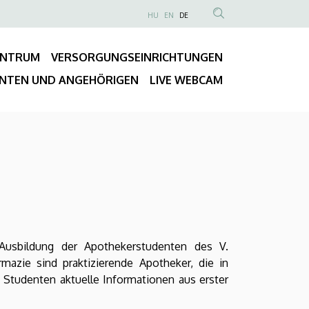
NYELVVÁLASZTÓ
HU
EN
DE
Anonim
TARTALOM
Felhasználói
KERESÉSE
ENTRUM
VERSORGUNGSEINRICHTUNGEN
fiók
Fő
menüje
ENTEN UND ANGEHÖRIGEN
LIVE WEBCAM
navigáció
Ausbildung der Apothekerstudenten des V.
mazie sind praktizierende Apotheker, die in
 Studenten aktuelle Informationen aus erster