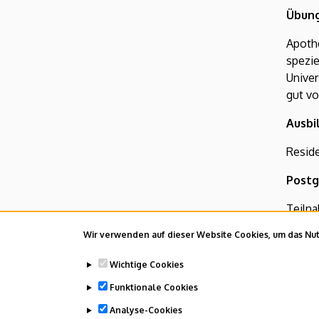
Übung
Apoth
spezi
Unive
gut vo
Ausbi
Reside
Postg
Teiln
Facha
Wir verwenden auf dieser Website Cookies, um das Nutz
Anfrag
Wichtige Cookies
Funktionale Cookies
Last u
Analyse-Cookies