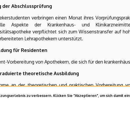
 der Abschlussprüfung
ekerstudenten verbringen einen Monat ihres Vorprüfungsprakt
elle Aspekte der Krankenhaus- und Klinikarzneimitt
rsitätsapotheke verpflichtet sich zum Wissenstransfer auf h
rbereiteten Lehrapothekern unterstützt.
ldung für Residenten
nt-Vorbereitung von Apothekern, die sich für den krankenhäusl
raduierte theoretische Ausbildung
ahme an der theoretischen und praktischen Vorbereitung vo
potheker-Residentenausbildung. Pharmakologische Ausbil
ungserlebnis zu verbessern. Klicken Sie "Akzeptieren", um sich damit ei
e.
pdate:
2024. 04. 09. 13:51