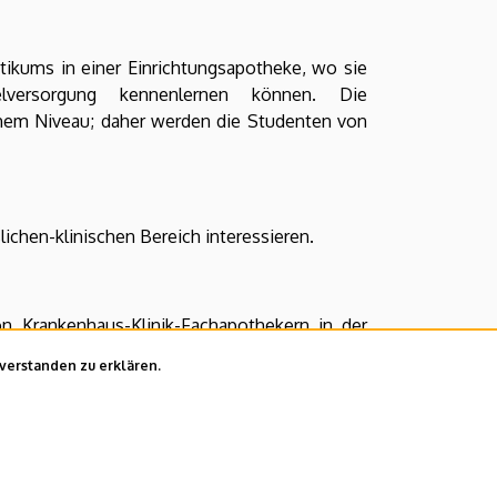
ikums in einer Einrichtungsapotheke, wo sie
elversorgung kennenlernen können. Die
ohem Niveau; daher werden die Studenten von
ichen-klinischen Bereich interessieren.
n Krankenhaus-Klinik-Fachapothekern in der
dung anderer medizinischer Fachkräfte auf
nverstanden zu erklären.