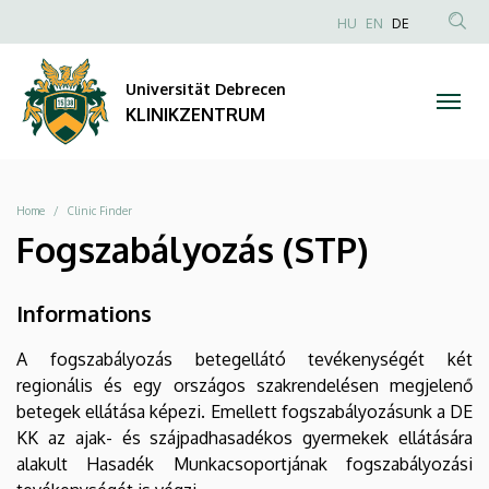
|
Direkt
NYELVVÁLAS
HU
EN
DE
zum
Anonim
TAR
KLINIKZENTRUM
Inhalt
Felhasználói
KER
Universität Debrecen
fiók
KLINIKZENTRUM
menüje
Breadcrumb
Home
Clinic Finder
Fogszabályozás (STP)
Informations
A fogszabályozás betegellátó tevékenységét két
regionális és egy országos szakrendelésen megjelenő
betegek ellátása képezi. Emellett fogszabályozásunk a DE
KK az ajak- és szájpadhasadékos gyermekek ellátására
alakult Hasadék Munkacsoportjának fogszabályozási