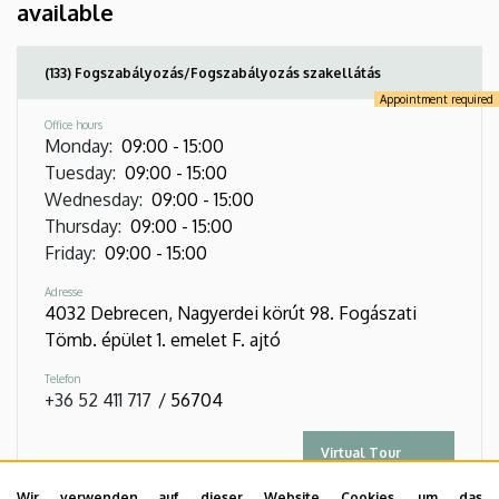
available
(133) Fogszabályozás/Fogszabályozás szakellátás
Appointment required
Office hours
Monday
:
09:00
-
15:00
Tuesday
:
09:00
-
15:00
Wednesday
:
09:00
-
15:00
Thursday
:
09:00
-
15:00
Friday
:
09:00
-
15:00
Adresse
4032 Debrecen, Nagyerdei körút 98. Fogászati
Tömb. épület 1. emelet F. ajtó
Telefon
+36 52 411 717
/
56704
Virtual Tour
Wir verwenden auf dieser Website Cookies, um das