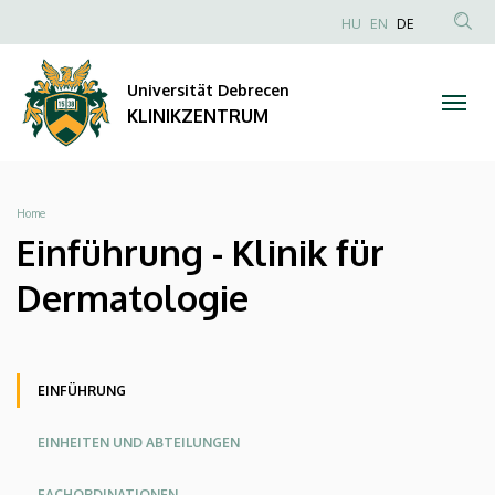
Einführung
Direkt
NYELVVÁLAS
HU
EN
DE
zum
Anonim
TAR
-
Inhalt
Felhasználói
KER
Universität Debrecen
Klinik
fiók
KLINIKZENTRUM
menüje
für
Dermatologie
Breadcrumb
Home
|
Einführung - Klinik für
KLINIKZENTRUM
Dermatologie
Oldalmenü
Oldalmenü
Oldalmenü
EINFÜHRUNG
KK
KK
KK
EINHEITEN UND ABTEILUNGEN
Angol
Német
FACHORDINATIONEN