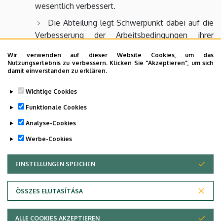
wesentlich verbessert.
Die Abteilung legt Schwerpunkt dabei auf die
Verbesserung der Arbeitsbedingungen ihrer
Angestellten, die ärztlichen Räume wurden in
Wir verwenden auf dieser Website Cookies, um das
diesem Sinne modernisiert und ein duales
Nutzungserlebnis zu verbessern. Klicken Sie "Akzeptieren", um sich
Spindsystem eingeführt.
damit einverstanden zu erklären.
Wichtige Cookies
Dr. Andrea Szegedi
Funktionale Cookies
Direktorin, Professorin
Analyse-Cookies
Last update:
2023. 05. 02. 09:06
Werbe-Cookies
EINSTELLUNGEN SPEICHEN
ZUSTIMMUNG ZURÜCKZIEHEN
ÖSSZES ELUTASÍTÁSA
Adatvédelem
ALLE COOKIES AKZEPTIEREN