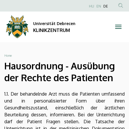
Hausordnung
Direkt
NYELVVÁLAS
HU
EN
DE
zum
Anonim
TAR
-
Inhalt
Felhasználói
KER
Universität Debrecen
Ausübung
fiók
KLINIKZENTRUM
menüje
der
Rechte
Breadcrumb
Home
des
Hausordnung - Ausübung
Patienten
der Rechte des Patienten
|
1.1. Der behandelnde Arzt muss die Patienten umfassend
KLINIKZENTRUM
und in personalisierter Form über ihren
Gesundheitszustand, einschließlich der ärztlichen
Beurteilung dessen, informieren. Bei der Unterrichtung
darf der Patient Fragen stellen. Die Tatsache der
Unterrichtung ist in der medizinischen Dokumentation