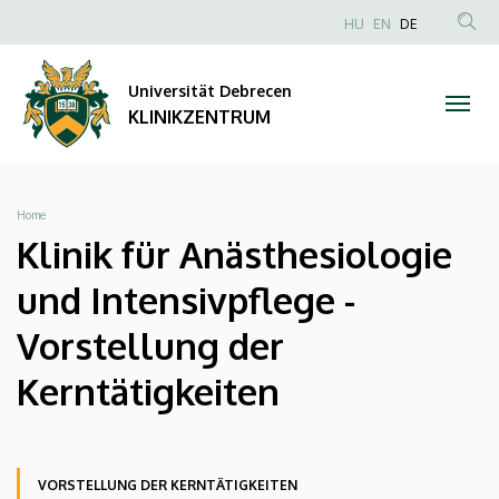
Klinik
Direkt
NYELVVÁLAS
HU
EN
DE
zum
Anonim
TAR
für
Inhalt
Felhasználói
KER
Universität Debrecen
Anästhesiologie
fiók
KLINIKZENTRUM
menüje
und
Intensivpflege
Breadcrumb
Home
-
Klinik für Anästhesiologie
Vorstellung
und Intensivpflege -
der
Vorstellung der
Kerntätigkeiten
Kerntätigkeiten
|
KLINIKZENTRUM
Oldalmenü
Oldalmenü
Oldalmenü
VORSTELLUNG DER KERNTÄTIGKEITEN