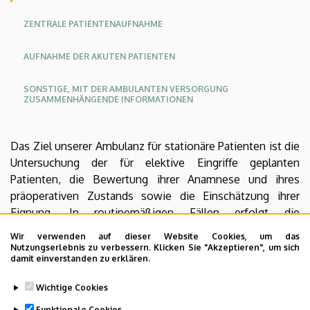
KK
KK
KK
ZENTRALE PATIENTENAUFNAHME
Angol
Német
AUFNAHME DER AKUTEN PATIENTEN
SONSTIGE, MIT DER AMBULANTEN VERSORGUNG
ZUSAMMENHÄNGENDE INFORMATIONEN
Das Ziel unserer Ambulanz für stationäre Patienten ist die
Untersuchung der für elektive Eingriffe geplanten
Patienten, die Bewertung ihrer Anamnese und ihres
präoperativen Zustands sowie die Einschätzung ihrer
Eignung. In routinemäßigen Fällen erfolgt die
anästhetische Konsultation Wochen vor dem Zeitpunkt
Wir verwenden auf dieser Website Cookies, um das
des operativen Eingriffs damit, falls zur
Nutzungserlebnis zu verbessern. Klicken Sie "Akzeptieren", um sich
damit einverstanden zu erklären.
Patientensicherheit zusätzliche diagnostische Test(s)
und/oder Therapie(n) benötigt wird/werden, können sie
Wichtige Cookies
rechtzeitig gemacht werden, beziehungsweise aufgrund
Funktionale Cookies