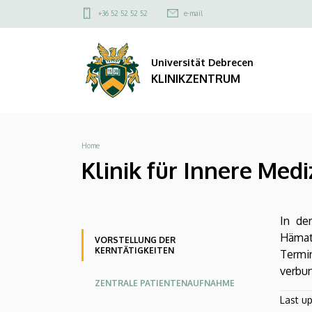
Klinik
Direkt
Felső
+36 52 52 52 52
e-mail
zum
kapcsolat
für
Inhalt
menü
Universität Debrecen
Innere
KLINIKZENTRUM
Medizin
Block
Breadcrumb
Home
B
Klinik für Innere Medi
-
Vorstellung
In de
der
Oldalmenü
Oldalmenü
Oldalmenü
Hämat
VORSTELLUNG DER
KERNTÄTIGKEITEN
Termi
KK
KK
KK
Kerntätigkeiten
verbun
Angol
Német
ZENTRALE PATIENTENAUFNAHME
|
Last u