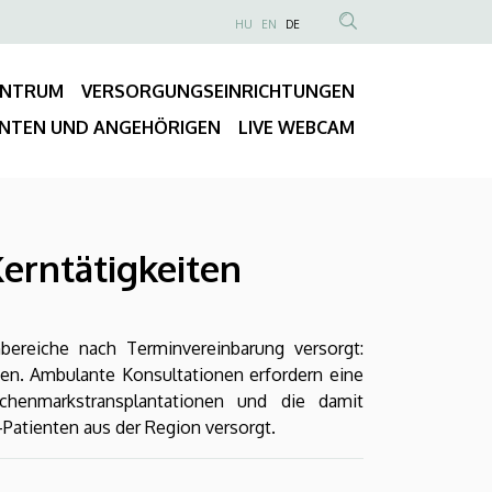
NYELVVÁLASZTÓ
HU
EN
DE
Anonim
TARTALOM
Felhasználói
KERESÉSE
ENTRUM
VERSORGUNGSEINRICHTUNGEN
fiók
Fő
menüje
ENTEN UND ANGEHÖRIGEN
LIVE WEBCAM
navigáció
Kerntätigkeiten
ereiche nach Terminvereinbarung versorgt:
en. Ambulante Konsultationen erfordern eine
chenmarkstransplantationen und die damit
Patienten aus der Region versorgt.