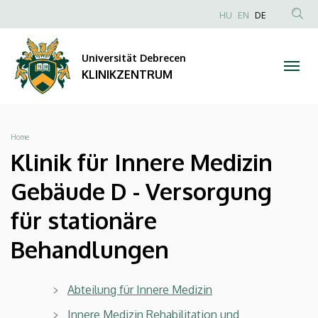
Klinik
Direkt
NYELVVÁLAS
HU
EN
DE
zum
Anonim
TAR
für
Inhalt
Felhasználói
KER
Universität Debrecen
Innere
fiók
KLINIKZENTRUM
menüje
Medizin
Gebäude
Breadcrumb
Home
D
Klinik für Innere Medizin
-
Gebäude D - Versorgung
Versorgung
für stationäre
für
Behandlungen
stationäre
Abteilung für Innere Medizin
Behandlungen
Innere Medizin Rehabilitation und