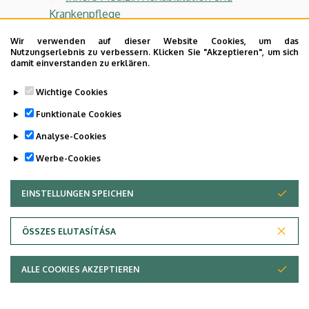
|
Krankenpflege
KLINIKZENTRUM
Wir verwenden auf dieser Website Cookies, um das
Last update:
2023. 07. 25. 15:24
Nutzungserlebnis zu verbessern. Klicken Sie "Akzeptieren", um sich
damit einverstanden zu erklären.
Wichtige Cookies
Funktionale Cookies
Analyse-Cookies
Werbe-Cookies
EINSTELLUNGEN SPEICHEN
ZUSTIMMUNG ZURÜCKZIEHEN
ÖSSZES ELUTASÍTÁSA
Adatvédelem
ALLE COOKIES AKZEPTIEREN
Copyright © 2026 Unideb