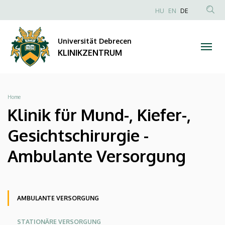
Klinik
Direkt
NYELVVÁLAS
HU
EN
DE
zum
Anonim
TAR
für
Inhalt
Felhasználói
KER
Universität Debrecen
Mund-,
fiók
KLINIKZENTRUM
menüje
Kiefer-,
Gesichtschirurgie
Breadcrumb
Home
-
Klinik für Mund-, Kiefer-,
Ambulante
Gesichtschirurgie -
Versorgung
Ambulante Versorgung
|
KLINIKZENTRUM
Oldalmenü
Oldalmenü
Oldalmenü
AMBULANTE VERSORGUNG
KK
KK
KK
STATIONÄRE VERSORGUNG