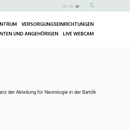
NYELVVÁLASZTÓ
HU
EN
DE
Anonim
TARTALOM
Felhasználói
KERESÉSE
ENTRUM
VERSORGUNGSEINRICHTUNGEN
fiók
Fő
menüje
ENTEN UND ANGEHÖRIGEN
LIVE WEBCAM
navigáció
nz der Abteilung für Neurologie in der Bartók