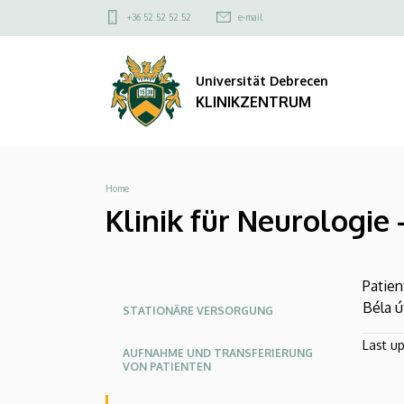
Klinik
Direkt
Felső
+36 52 52 52 52
e-mail
zum
kapcsolat
für
Inhalt
menü
Universität Debrecen
Neurologie
KLINIKZENTRUM
-
Akute
Breadcrumb
Home
Versorgung
Klinik für Neurologie
|
KLINIKZENTRUM
Patien
Oldalmenü
Oldalmenu
Oldalmenü
Béla ú
STATIONÄRE VERSORGUNG
KEK
KEK
KEK
Last u
AUFNAHME UND TRANSFERIERUNG
Angol
Német
VON PATIENTEN