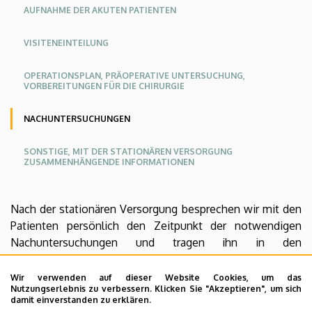
AUFNAHME DER AKUTEN PATIENTEN
VISITENEINTEILUNG
OPERATIONSPLAN, PRÄOPERATIVE UNTERSUCHUNG,
VORBEREITUNGEN FÜR DIE CHIRURGIE
NACHUNTERSUCHUNGEN
SONSTIGE, MIT DER STATIONÄREN VERSORGUNG
ZUSAMMENHÄNGENDE INFORMATIONEN
Nach der stationären Versorgung besprechen wir mit den
Patienten persönlich den Zeitpunkt der notwendigen
Nachuntersuchungen und tragen ihn in den
Abschlussbericht ein. Die Nachuntersuchungen werden
wie geplant durchgeführt, es sei denn, die Patienten
Wir verwenden auf dieser Website Cookies, um das
Nutzungserlebnis zu verbessern. Klicken Sie "Akzeptieren", um sich
haben Beschwerden.
damit einverstanden zu erklären.