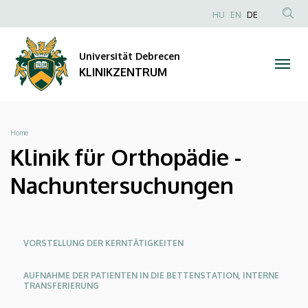
Klinik
Direkt
NYELVVÁLAS
HU
EN
DE
zum
Anonim
TAR
für
Inhalt
Felhasználói
KER
Universität Debrecen
Orthopädie
fiók
KLINIKZENTRUM
menüje
-
Nachuntersuchungen
Breadcrumb
Home
|
Klinik für Orthopädie -
KLINIKZENTRUM
Nachuntersuchungen
Oldalmenü
Oldalmenü
Oldalmenü
VORSTELLUNG DER KERNTÄTIGKEITEN
KK
KK
KK
AUFNAHME DER PATIENTEN IN DIE BETTENSTATION, INTERNE
Angol
Német
TRANSFERIERUNG