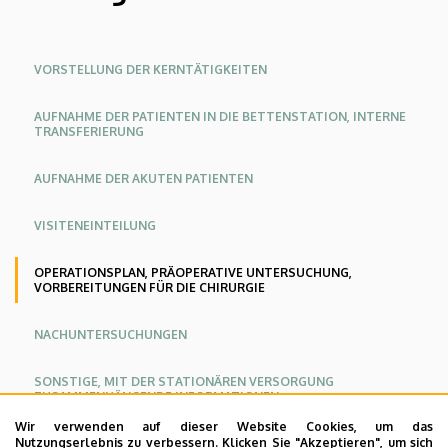
|
KLINIKZENTRUM
Oldalmenü
Oldalmenü
Oldalmenü
VORSTELLUNG DER KERNTÄTIGKEITEN
KK
KK
KK
AUFNAHME DER PATIENTEN IN DIE BETTENSTATION, INTERNE
Angol
Német
TRANSFERIERUNG
AUFNAHME DER AKUTEN PATIENTEN
VISITENEINTEILUNG
OPERATIONSPLAN, PRÄOPERATIVE UNTERSUCHUNG,
VORBEREITUNGEN FÜR DIE CHIRURGIE
NACHUNTERSUCHUNGEN
SONSTIGE, MIT DER STATIONÄREN VERSORGUNG
ZUSAMMENHÄNGENDE INFORMATIONEN
Wir verwenden auf dieser Website Cookies, um das
Nutzungserlebnis zu verbessern. Klicken Sie "Akzeptieren", um sich