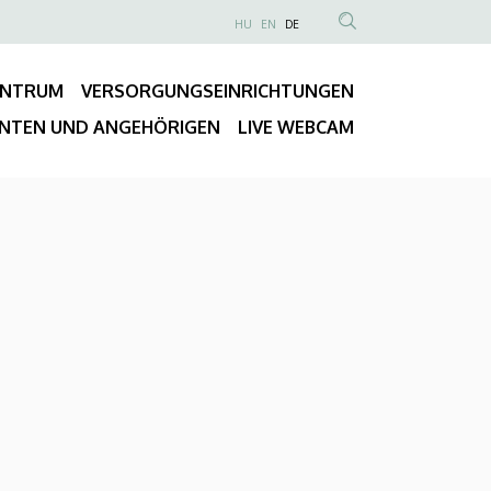
NYELVVÁLASZTÓ
HU
EN
DE
Anonim
TARTALOM
Felhasználói
KERESÉSE
ENTRUM
VERSORGUNGSEINRICHTUNGEN
fiók
Fő
menüje
ENTEN UND ANGEHÖRIGEN
LIVE WEBCAM
navigáció