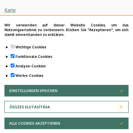
Karte
Ambulanz für Rehabilitation der Gelenke
Wir verwenden auf dieser Website Cookies, um das
Nutzungserlebnis zu verbessern. Klicken Sie "Akzeptieren", um sich
Neurologische Rehabilitation
damit einverstanden zu erklären.
Pädiatrische Rehabilitation
Wichtige Cookies
Abteilung für Stationäre Rehabilitation
Funktionale Cookies
Analyse-Cookies
Last update:
2023. 04. 27. 09:20
Werbe-Cookies
EINSTELLUNGEN SPEICHEN
ZUSTIMMUNG ZURÜCKZIEHEN
ÖSSZES ELUTASÍTÁSA
Adatvédelem
ALLE COOKIES AKZEPTIEREN
Copyright © 2026 Unideb