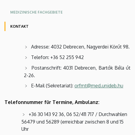
Angol
Német
MEDIZINISCHE FACHGEBIETE
KONTAKT
Adresse: 4032 Debrecen, Nagyerdei Körút 98.
Telefon: +36 52 255 942
Postanschrift: 4031 Debrecen, Bartók Béla út
2-26.
E-Mail (Sekretariat):
orfmt@med.unideb.hu
Telefonnummer für Termine, Ambulanz:
+36 30 143 92 36, 06 52/411 717 / Durchwahlen
56479 und 56289 (erreichbar zwischen 8 und 15
Uhr