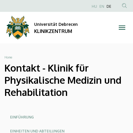
Kontakt
Direkt
NYELVVÁLAS
HU
EN
DE
zum
Anonim
TAR
-
Inhalt
Felhasználói
KER
Universität Debrecen
Klinik
fiók
KLINIKZENTRUM
menüje
für
Physikalische
Breadcrumb
Home
Medizin
Kontakt - Klinik für
und
Physikalische Medizin und
Rehabilitation
Rehabilitation
|
KLINIKZENTRUM
Oldalmenü
Oldalmenü
Oldalmenü
EINFÜHRUNG
KK
KK
KEK
EINHEITEN UND ABTEILUNGEN