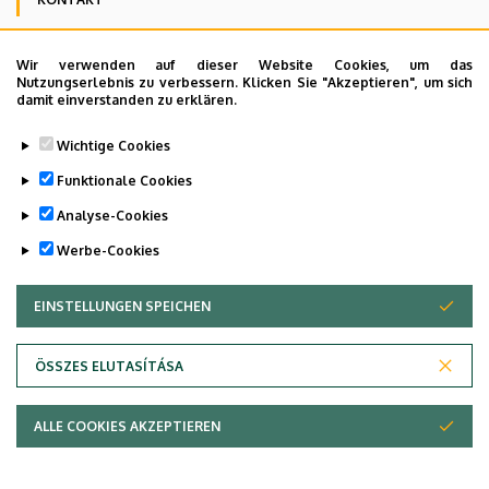
Wir verwenden auf dieser Website Cookies, um das
Campus Kenézy Gyula, Hauptgebäude 1. Stock
Nutzungserlebnis zu verbessern. Klicken Sie "Akzeptieren", um sich
damit einverstanden zu erklären.
4031 Debrecen, Bartók Béla út 2-26
Wichtige Cookies
Last update:
2023. 10. 04. 12:11
Funktionale Cookies
Analyse-Cookies
Werbe-Cookies
EINSTELLUNGEN SPEICHEN
ZUSTIMMUNG ZURÜCKZIEHEN
ÖSSZES ELUTASÍTÁSA
Adatvédelem
ALLE COOKIES AKZEPTIEREN
Copyright © 2026 Unideb