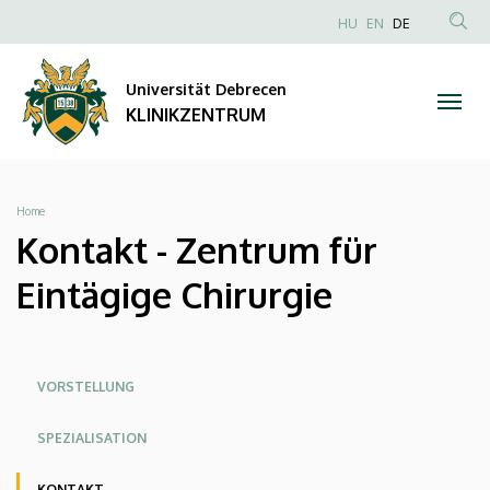
Kontakt
Direkt
NYELVVÁLAS
HU
EN
DE
zum
Anonim
TAR
-
Inhalt
Felhasználói
KER
Universität Debrecen
Zentrum
fiók
KLINIKZENTRUM
menüje
für
Eintägige
Breadcrumb
Home
Chirurgie
Kontakt - Zentrum für
|
Eintägige Chirurgie
KLINIKZENTRUM
Oldalmenü
Oldalmenu
Oldalmenü
VORSTELLUNG
KEK
KEK
KEK
SPEZIALISATION
Angol
Német
KONTAKT