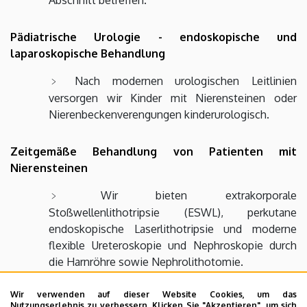
Pädiatrische Urologie - endoskopische und
laparoskopische Behandlung
Nach modernen urologischen Leitlinien
versorgen wir Kinder mit Nierensteinen oder
Nierenbeckenverengungen kinderurologisch.
Zeitgemäße Behandlung von Patienten mit
Nierensteinen
Wir bieten extrakorporale
Stoßwellenlithotripsie (ESWL), perkutane
endoskopische Laserlithotripsie und moderne
flexible Ureteroskopie und Nephroskopie durch
die Harnröhre sowie Nephrolithotomie.
Wir verwenden auf dieser Website Cookies, um das
Entfernung von großen Nierentumoren oder von
Nutzungserlebnis zu verbessern. Klicken Sie "Akzeptieren", um sich