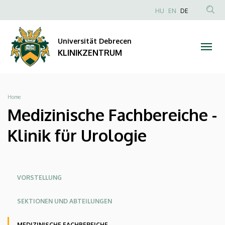
Medizinische
Direkt
NYELVVÁLAS
HU
EN
DE
zum
Anonim
TAR
Fachbereiche
Inhalt
Felhasználói
KER
Universität Debrecen
-
fiók
KLINIKZENTRUM
menüje
Klinik
für
Breadcrumb
Home
Urologie
Medizinische Fachbereiche -
|
Klinik für Urologie
KLINIKZENTRUM
Oldalmenü
Oldalmenü
Oldalmenü
VORSTELLUNG
KK
KK
KK
SEKTIONEN UND ABTEILUNGEN
Angol
Német
MEDIZINISCHE FACHBEREICHE